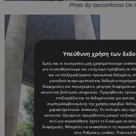
Photo By tasostrifonos On 
Υπεύθυνη χρήση των δεδ
Εμείς και οι συνεργάτες μας χρησιμοποιούμε cookie
για να αποθηκεύουμε και να έχουμε πρόσβαση σε π
και να επεξεργαζόμαστε προσωπικά δεδομένα, όπ
μοναδικά αναγνωριστικά και δεδομένα περιήγηση
διαφημίσεις και περιεχόμενο, μέτρηση διαφημίσεων
κοινού και βελτίωση υπηρεσιών.
Προμηθευτές τρίτων
επεξεργάζονται τα δεδομένα σας για αυτούς 
συμπεριλαμβανομένης της χρήσης ακριβών δεδο
χαρακτηριστικών συσκευής. Οι επιλογές σας ισχ
ιστότοπο. Ορισμένοι προμηθευτές μπορεί να βασί
αντί για συγκατάθεση· έχετε το δικαίωμα να αντ
διαφήμισης
. Μπορείτε να ανακαλέσετε τη συγκατάθ
στις
Ρυθμίσεις cookies
.
Πολιτική 