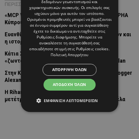
δεδομένων γεωεντοπισμού και
ΠΕΡΙΣΣΟΤΕΡΑ ΝΕΑ
χαρακτηριστικών συσκευής. Οι επιλογές σας
ισχύουν μόνο για αυτόν τον ιστότοπο.
«MCP WARRIOR»: Η μάχη συνεχίζεται στον ALPHA
Ορισμένοι προμηθευτές μπορεί να βασίζονται
Κύπρου
σε έννομο συμφέρον αντί για συγκατάθεση·
έχετε το δικαίωμα να αντιταχθείτε στις
Ευανθία Τσολάκη: Η νέα Υπουργός Μεταφορών και
Ρυθμίσεις διαφήμισης
. Μπορείτε να
η ιστορία της αναδοχής
ανακαλέσετε τη συγκατάθεσή σας
οποιαδήποτε στιγμή στις
Ρυθμίσεις cookies
.
Κάτια Σάββα: Διακοπές στα μέρη όπου
Πολιτική Απορρήτου
«ζωντάνεψε» η Οδύσσεια του Christopher Nolan
ΑΠΌΡΡΙΨΗ ΌΛΩΝ
Στην Κύπρο για διακοπές η γνωστή fashion blogger
Alexandra Lapp
ΑΠΟΔΟΧΉ ΌΛΩΝ
Η Rihanna επέστρεψε στα Μπαρμπάντος και
μετέτρεψε το Crop Over στη δική της πασαρέλα
ΕΜΦΆΝΙΣΗ ΛΕΠΤΟΜΕΡΕΙΏΝ