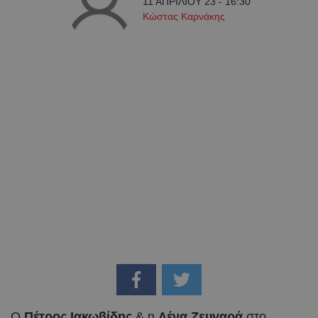
11 ΑΠΡΙΛΙΟΥ 23 - 16:30
Κώστας Καρνάκης
Ο
Πέτρος Ιακωβίδης
& η
Λένα Ζευγαρά
στο