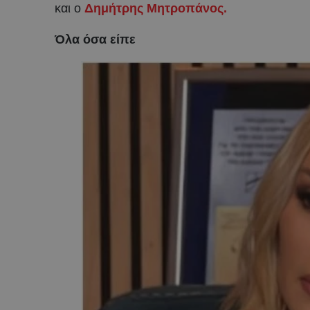
και ο
Δημήτρης Μητροπάνος.
Όλα όσα είπε