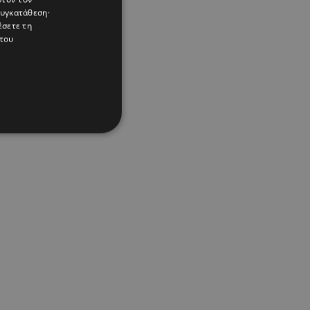
συγκατάθεση·
έσετε τη
του