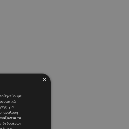
×
 αποθηκεύουμε
προσωπικά
σης, για
υ, ανάλυση
ργάζονται τα
ών δεδομένων
υτόν τον