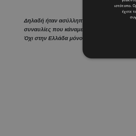
ιστότοπο. Ο
έχετε τ
συγ
Δηλαδή ήταν ασύλληπτα τα νούμερα που πο
συναυλίες που κάναμε μαζί, γιατί γυρίσαμ
Όχι στην Ελλάδα μόνο ή στην Κύπρο. Έχω 