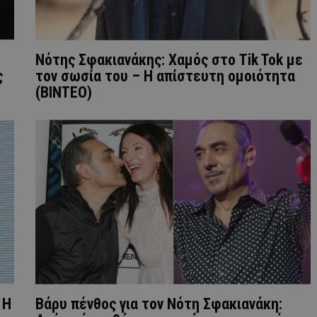
Νότης Σφακιανάκης: Χαμός στο Tik Tok με
ς
τον σωσία του – Η απίστευτη ομοιότητα
(BINTEO)
 Η
Bάρυ πένθος για τον Νότη Σφακιανάκη: