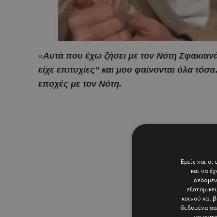
«
Αυτά που έχω ζήσει με τον Νότη Σφακια
είχε επιτυχίες” και μου φαίνονται όλα τόσ
εποχές με τον Νότη.
Εμείς και οι
και να έ
δεδομέν
εξατομικε
κοινού και 
δεδομένα σα
γεωεντο