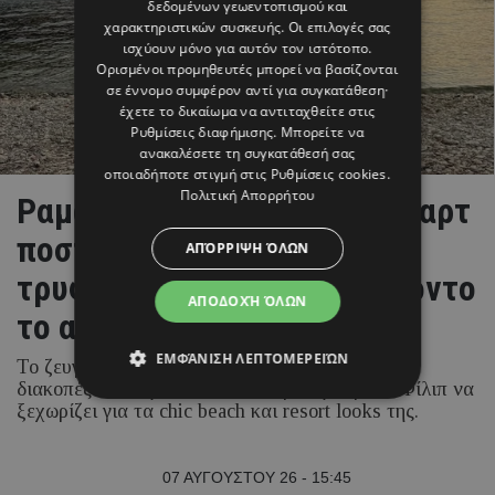
δεδομένων γεωεντοπισμού και
χαρακτηριστικών συσκευής. Οι επιλογές σας
ισχύουν μόνο για αυτόν τον ιστότοπο.
Ορισμένοι προμηθευτές μπορεί να βασίζονται
σε έννομο συμφέρον αντί για συγκατάθεση·
έχετε το δικαίωμα να αντιταχθείτε στις
Ρυθμίσεις διαφήμισης
. Μπορείτε να
ανακαλέσετε τη συγκατάθεσή σας
οποιαδήποτε στιγμή στις
Ρυθμίσεις cookies
.
Πολιτική Απορρήτου
Ραμόνα & Τορναρίτης: Οι «καρτ
ποστάλ» από το Ιόνιο και το
ΑΠΌΡΡΙΨΗ ΌΛΩΝ
τρυφερό στιγμιότυπο με φόντο
ΑΠΟΔΟΧΉ ΌΛΩΝ
το απέραντο γαλάζιο
ΕΜΦΆΝΙΣΗ ΛΕΠΤΟΜΕΡΕΙΏΝ
Το ζευγάρι απολαμβάνει τις καλοκαιρινές του
διακοπές στα νησιά του Ιονίου, με τη Ραμόνα Φίλιπ να
ξεχωρίζει για τα chic beach και resort looks της.
07 ΑΥΓΟΥΣΤΟΥ 26 - 15:45