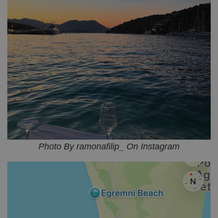
Photo By ramonafilip_ On Instagram