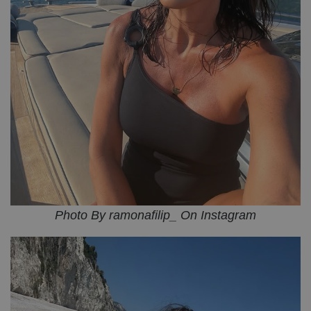
Photo By ramonafilip_ On Instagram