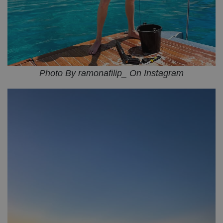
Photo By ramonafilip_ On Instagram