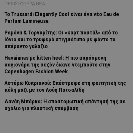
ΠΕΡΙΣΣΟΤΕΡΑ ΝΕΑ
Το Trussardi Elegantly Cool είναι ένα νέο Eau de
Parfum Lumineuse
Ραμόνα & Τορναρίτης: Οι «καρτ ποστάλ» από το
Ιόνιο και το τρυφερό στιγμιότυπο με φόντο το
απέραντο γαλάζιο
Havaianas με kitten heel: Η πιο απρόσμενη
σαγιονάρα της σεζόν έκανε ντεμπούτο στην
Copenhagen Fashion Week
Αστέρω Κυπριανού: Επέστρεψε στη φοιτητική της
πόλη μαζί με τον Λούη Πατσαλίδη
Δανάη Μπάρκα: Η αποστομωτική απάντησή της σε
σχόλιο για πλαστική επέμβαση