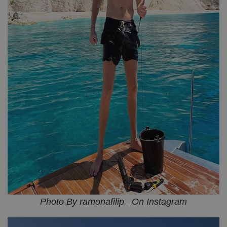
Photo By ramonafilip_ On Instagram