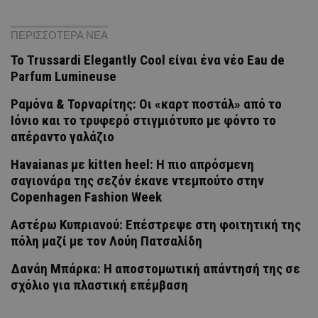
ΠΕΡΙΣΣΟΤΕΡΑ ΝΕΑ
Το Trussardi Elegantly Cool είναι ένα νέο Eau de
Parfum Lumineuse
Ραμόνα & Τορναρίτης: Οι «καρτ ποστάλ» από το
Ιόνιο και το τρυφερό στιγμιότυπο με φόντο το
απέραντο γαλάζιο
Havaianas με kitten heel: Η πιο απρόσμενη
σαγιονάρα της σεζόν έκανε ντεμπούτο στην
Copenhagen Fashion Week
Αστέρω Κυπριανού: Επέστρεψε στη φοιτητική της
πόλη μαζί με τον Λούη Πατσαλίδη
Δανάη Μπάρκα: Η αποστομωτική απάντησή της σε
σχόλιο για πλαστική επέμβαση