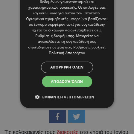
δεδομένων γεωεντοπισμού και
07 ΑΥΓΟΥΣΤΟΥ 26 - 15:45
χαρακτηριστικών συσκευής. Οι επιλογές σας
ισχύουν μόνο για αυτόν τον ιστότοπο.
Μαρία Καραμάνου
Ορισμένοι προμηθευτές μπορεί να βασίζονται
σε έννομο συμφέρον αντί για συγκατάθεση·
έχετε το δικαίωμα να αντιταχθείτε στις
Ρυθμίσεις διαφήμισης
. Μπορείτε να
ανακαλέσετε τη συγκατάθεσή σας
οποιαδήποτε στιγμή στις
Ρυθμίσεις cookies
.
Πολιτική Απορρήτου
ΑΠΌΡΡΙΨΗ ΌΛΩΝ
ΑΠΟΔΟΧΉ ΌΛΩΝ
ΕΜΦΆΝΙΣΗ ΛΕΠΤΟΜΕΡΕΙΏΝ
Τις καλοκαιρινές τους
διακοπές
στα νησιά του Ιονίου