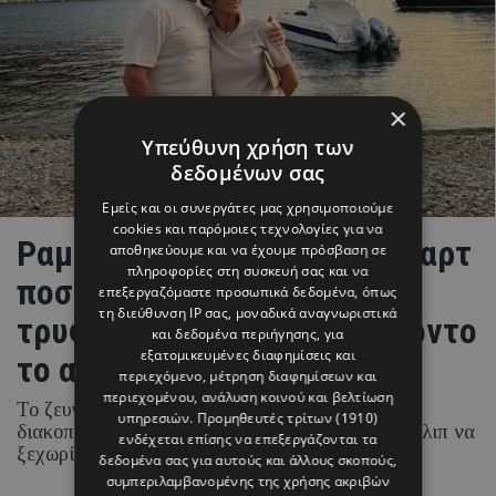
×
Υπεύθυνη χρήση των
δεδομένων σας
Εμείς και οι συνεργάτες μας χρησιμοποιούμε
cookies και παρόμοιες τεχνολογίες για να
Ραμόνα & Τορναρίτης: Οι «καρτ
αποθηκεύουμε και να έχουμε πρόσβαση σε
πληροφορίες στη συσκευή σας και να
ποστάλ» από το Ιόνιο και το
επεξεργαζόμαστε προσωπικά δεδομένα, όπως
τη διεύθυνση IP σας, μοναδικά αναγνωριστικά
τρυφερό στιγμιότυπο με φόντο
και δεδομένα περιήγησης, για
εξατομικευμένες διαφημίσεις και
το απέραντο γαλάζιο
περιεχόμενο, μέτρηση διαφημίσεων και
περιεχομένου, ανάλυση κοινού και βελτίωση
Το ζευγάρι απολαμβάνει τις καλοκαιρινές του
υπηρεσιών.
Προμηθευτές τρίτων (1910)
διακοπές στα νησιά του Ιονίου, με τη Ραμόνα Φίλιπ να
ενδέχεται επίσης να επεξεργάζονται τα
ξεχωρίζει για τα chic beach και resort looks της.
δεδομένα σας για αυτούς και άλλους σκοπούς,
συμπεριλαμβανομένης της χρήσης ακριβών