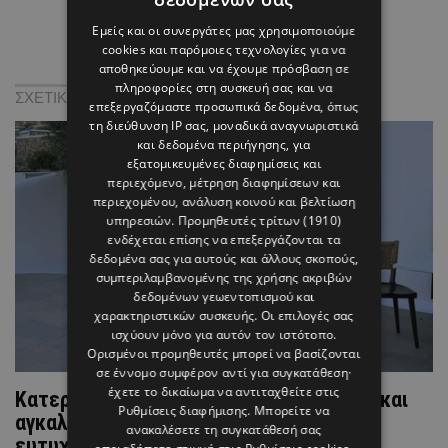
Εμείς και οι συνεργάτες μας χρησιμοποιούμε
cookies και παρόμοιες τεχνολογίες για να
αποθηκεύουμε και να έχουμε πρόσβαση σε
πληροφορίες στη συσκευή σας και να
ΣΧΕΤΙΚΑ:
επεξεργαζόμαστε προσωπικά δεδομένα, όπως
τη διεύθυνση IP σας, μοναδικά αναγνωριστικά
και δεδομένα περιήγησης, για
εξατομικευμένες διαφημίσεις και
περιεχόμενο, μέτρηση διαφημίσεων και
περιεχομένου, ανάλυση κοινού και βελτίωση
υπηρεσιών.
Προμηθευτές τρίτων (1910)
ενδέχεται επίσης να επεξεργάζονται τα
δεδομένα σας για αυτούς και άλλους σκοπούς,
συμπεριλαμβανομένης της χρήσης ακριβών
δεδομένων γεωεντοπισμού και
χαρακτηριστικών συσκευής. Οι επιλογές σας
ισχύουν μόνο για αυτόν τον ιστότοπο.
Ορισμένοι προμηθευτές μπορεί να βασίζονται
σε έννομο συμφέρον αντί για συγκατάθεση·
έχετε το δικαίωμα να αντιταχθείτε στις
Κατερίνα Καινούργιου: Ποζάρει με μαγιό και
Ρυθμίσεις διαφήμισης
. Μπορείτε να
αγκαλιά με την κόρη της στη Μύκονο πιο
ανακαλέσετε τη συγκατάθεσή σας
ευτυχισμένη από ποτέ