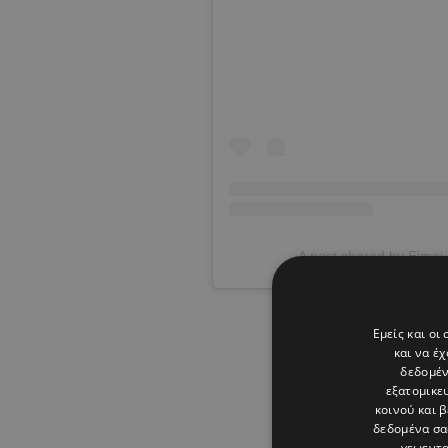
A post shared by Eimai 
Εμείς και οι
και να έ
δεδομέν
εξατομικε
κοινού και 
δεδομένα σα
γεωεντο