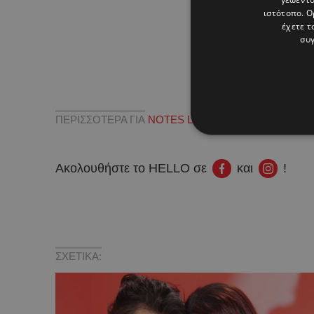
ιστότοπο. Ο
έχετε τ
συγ
ΠΕΡΙΣΣΟΤΕΡΑ ΓΙΑ
NOTES LIVE
,
ΚΑΙΤΗ ΓΑΡΜΠΗ
,
ΚΩ
Ακολουθήστε το HELLO σε
και
!
ΣΧΕΤΙΚΑ: