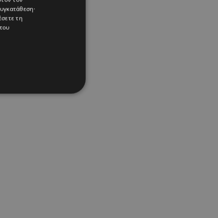
συγκατάθεση·
έσετε τη
του