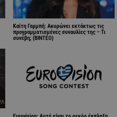
Καίτη Γαρμπή: Ακυρώνει εκτάκτως τις
προγραμματισμένες συναυλίες της – Τι
συνέβη; (BINTEO)
Eurovision: Αυτό είναι το ρεκόρ έκπληξη