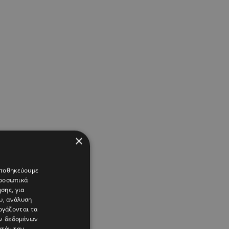
×
 αποθηκεύουμε
προσωπικά
σης, για
υ, ανάλυση
ργάζονται τα
ών δεδομένων
υτόν τον