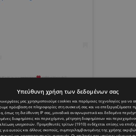
i Kaiti p agapouses
(@kaitigarbi)
Υπεύθυνη χρήση των δεδομένων σας
 συνεργάτες μας χρησιμοποιούμε cookies και παρόμοιες τεχνολογίες για να
χουμε πρόσβαση σε πληροφορίες στη συσκευή σας και να επεξεργαζόμαστε 
α, όπως τη διεύθυνση IP σας, μοναδικά αναγνωριστικά και δεδομένα περιήγη
υμένες διαφημίσεις και περιεχόμενο, μέτρηση διαφημίσεων και περιεχομένο
βελτίωση υπηρεσιών.
Προμηθευτές τρίτων (1910)
ενδέχεται επίσης να επεξε
ς για αυτούς και άλλους σκοπούς, συμπεριλαμβανομένης της χρήσης ακριβ
πισμού και χαρακτηριστικών συσκευής. Οι επιλογές σας ισχύουν μόνο για α