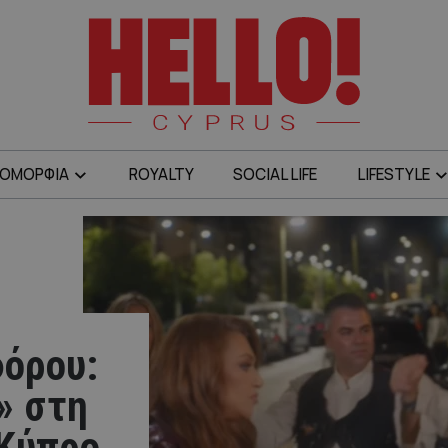
ΟΜΟΡΦΙΑ
ROYALTY
SOCIAL LIFE
LIFESTYLE
όρου:
» στη
 Κύπρο