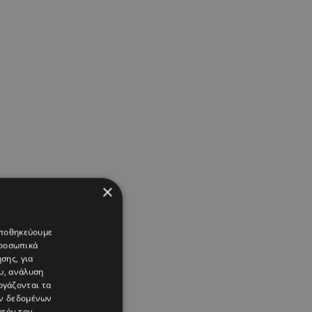
×
 αποθηκεύουμε
προσωπικά
σης, για
υ, ανάλυση
ργάζονται τα
ών δεδομένων
υτόν τον