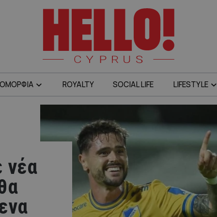
ΟΜΟΡΦΙΑ
ROYALTY
SOCIAL LIFE
LIFESTYLE
ε νέα
θα
λενα