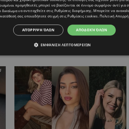
ρισμένοι προμηθευτές μπορεί να βασίζονται σε έννομο συμφέρον αντί για 
ο δικαίωμα να αντιταχθείτε στις
Ρυθμίσεις διαφήμισης
. Μπορείτε να ανακαλ
κατάθεσή σας οποιαδήποτε στιγμή στις
Ρυθμίσεις cookies
.
Πολιτική Απορρή
ΑΠΌΡΡΙΨΗ ΌΛΩΝ
ΑΠΟΔΟΧΉ ΌΛΩΝ
η
Έλενα Λυσάνδρου: To look της μας
ΕΜΦΆΝΙΣΗ ΛΕΠΤΟΜΕΡΕΙΏΝ
ταξιδεύει στην ιταλική ριβιέρα