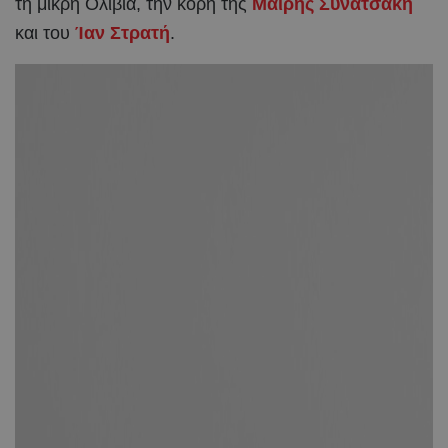
τη μικρή Ολίβια, την κόρη της
Μαίρης Συνατσάκη
και του
Ίαν Στρατή
.