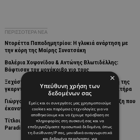
ΠΕΡΙΣΣΟΤΕΡΑ ΝΕΑ
Ντορέττα Παπαδημητρίου: Η γλυκιά ανάρτηση με
την κόρη της Μαίρης Συνατσάκη
Βαλέρια Χοψονίδου & Αντώνης Βλωτιδέλλης:
Βάφτισαν τον μονάκριβο γιο τους
×
Ξεχάστε το girly ροζ: Η πιο θηλυκή απόχρωση της
Υπεύθυνη χρήση των
γκαρνταρόμπας αποκτά φέτος πιο cool χαρακτήρα
δεδομένων σας
Γιώργος Μερκής & Άντρεα Κυριάκου: Η έκπληξη που
Εμείς και οι συνεργάτες μας χρησιμοποιούμε
έκαναν στα παιδιά τους
cookies και παρόμοιες τεχνολογίες για να
αποθηκεύουμε και να έχουμε πρόσβαση σε
Τίτλοι τέλους έπεσαν στη σχέση της Vanessa
πληροφορίες στη συσκευή σας και να
επεξεργαζόμαστε προσωπικά δεδομένα, όπως
Paradis και του Samuel Benchetrit
τη διεύθυνση IP σας, μοναδικά αναγνωριστικά
και δεδομένα περιήγησης, για