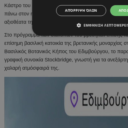
Κάστρο του Εδιμβούργου, το σημαντικότερο ίσως σύμ
ΑΠΌΡΡΙΨΗ ΌΛΩΝ
ΑΠΟ
πάνω στον ηφαιστειακό βράχο της πόλης και αποτελεί
αξιοθέατα της χώρας.
ΕΜΦΆΝΙΣΗ ΛΕΠΤΟΜΕΡΕ
Στο πρόγραμμα των διακοπών του βρέθηκαν επίσης το 
επίσημη βασιλική κατοικία της βρετανικής μοναρχίας 
Βασιλικός Βοτανικός Κήπος του Εδιμβούργου, το παραμ
γραφική συνοικία Stockbridge, γνωστή για τα ανεξάρτητ
χαλαρή ατμόσφαιρά της.