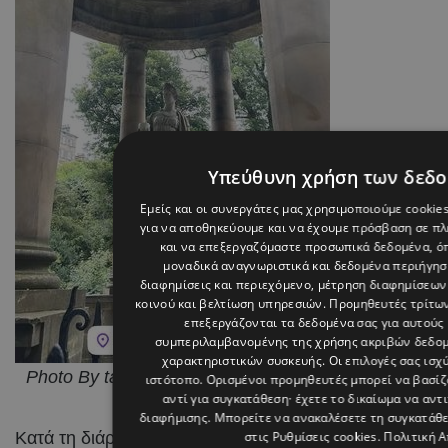
Υπεύθυνη χρήση των δεδ
Εμείς και οι συνεργάτες μας χρησιμοποιούμε cookie
για να αποθηκεύουμε και να έχουμε πρόσβαση σε π
και να επεξεργαζόμαστε προσωπικά δεδομένα, όπ
μοναδικά αναγνωριστικά και δεδομένα περιήγηση
διαφημίσεις και περιεχόμενο, μέτρηση διαφημίσεων
κοινού και βελτίωση υπηρεσιών.
Προμηθευτές τρίτων
επεξεργάζονται τα δεδομένα σας για αυτούς 
συμπεριλαμβανομένης της χρήσης ακριβών δεδο
χαρακτηριστικών συσκευής. Οι επιλογές σας ισχ
Photo By tasostrifonos On Instagram
ιστότοπο. Ορισμένοι προμηθευτές μπορεί να βασί
αντί για συγκατάθεση· έχετε το δικαίωμα να αντ
διαφήμισης
. Μπορείτε να ανακαλέσετε τη συγκατάθ
Κατά τη διάρκεια της παραμονής του, ο Τάσος Τρύφων
στις
Ρυθμίσεις cookies
.
Πολιτική 