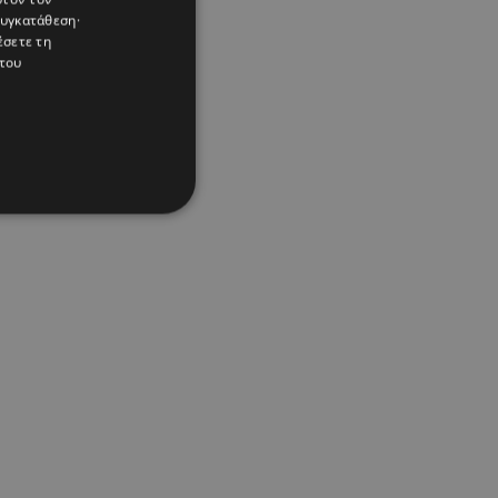
συγκατάθεση·
έσετε τη
του