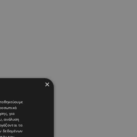
×
 αποθηκεύουμε
προσωπικά
σης, για
υ, ανάλυση
ργάζονται τα
ών δεδομένων
υτόν τον