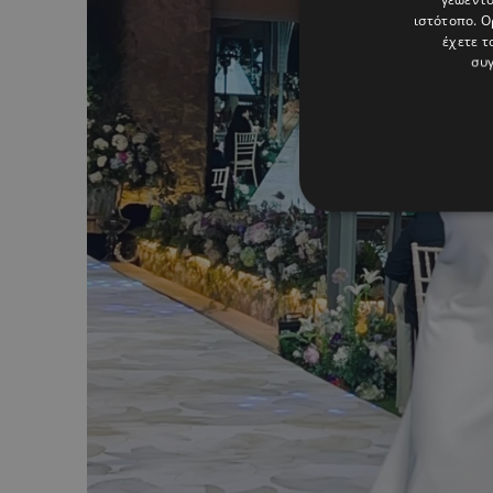
ιστότοπο. Ο
έχετε τ
συγ