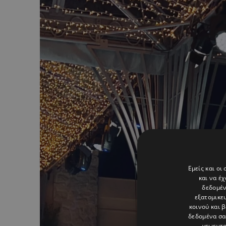
Εμείς και οι
και να έ
δεδομέν
εξατομικε
κοινού και 
δεδομένα σα
γεωεντο