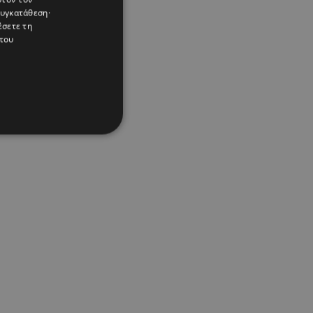
συγκατάθεση·
έσετε τη
του