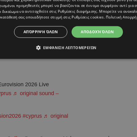
ρισμένοι προμηθευτές μπορεί να βασίζονται σε έννομο συμφέρον αντί για 
ο, διαγωνίζονται επίσης οι: Bulgaria, Azerbaijan,
ο δικαίωμα να αντιταχθείτε στις
Ρυθμίσεις διαφήμισης
. Μπορείτε να ανακαλ
κατάθεσή σας οποιαδήποτε στιγμή στις
Ρυθμίσεις cookies
.
Πολιτική Απορρή
, Armenia, Switzerland, Austria, Latvia, Denmark,
Malta και Norway.
ΑΠΌΡΡΙΨΗ ΌΛΩΝ
ΑΠΟΔΟΧΉ ΌΛΩΝ
ΕΜΦΆΝΙΣΗ ΛΕΠΤΟΜΕΡΕΙΏΝ
nal
Eurovision 2026 Live
prus
♬ original sound –
sion2026
#cyprus
♬ original