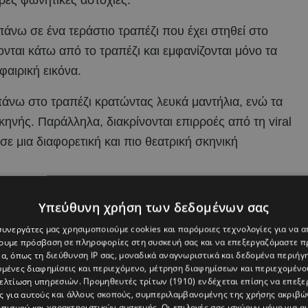
πάνω σε ένα τεράστιο τραπέζι που έχει στηθεί στο
ονται κάτω από το τραπέζι και εμφανίζονται μόνο τα
φαιρική εικόνα.
πάνω στο τραπέζι κρατώντας λευκά μαντήλια, ενώ τα
κηνής. Παράλληλα, διακρίνονται επιρροές από τη viral
ε μια διαφορετική και πιο θεατρική σκηνική
α που είχε δοθεί στη δημοσιότητα τις προηγούμενες
Υπεύθυνη χρήση των δεδομένων σας
igoni ξαπλώνει ξανά πάνω στο τραπέζι, με την κάμερα
 συνεργάτες μας χρησιμοποιούμε cookies και παρόμοιες τεχνολογίες για να
χουμε πρόσβαση σε πληροφορίες στη συσκευή σας και να επεξεργαζόμαστε 
α, όπως τη διεύθυνση IP σας, μοναδικά αναγνωριστικά και δεδομένα περιήγη
φωτίζει την τραγουδίστρια καθώς διασχίζει μόνη της το
υμένες διαφημίσεις και περιεχόμενο, μέτρηση διαφημίσεων και περιεχομένο
βελτίωση υπηρεσιών.
Προμηθευτές τρίτων (1910)
ενδέχεται επίσης να επεξε
 χορεύτριες περνούν στην πασαρέλα, η οποία γεμίζει
ς για αυτούς και άλλους σκοπούς, συμπεριλαμβανομένης της χρήσης ακριβ
ε.
πισμού και χαρακτηριστικών συσκευής. Οι επιλογές σας ισχύουν μόνο για α