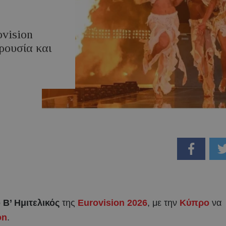
vision
ρουσία και
ο
Β’ Ημιτελικός
της
Eurovision 2026
, με την
Κύπρο
να
on
.