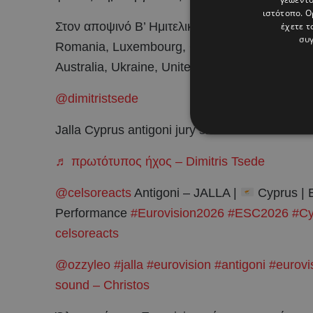
ιστότοπο. Ο
Στον αποψινό Β’ Ημιτελικό, εκτός από την Κύπρ
έχετε τ
συγ
Romania, Luxembourg, Czech Republic, France
Australia, Ukraine, United Kingdom, Albania, 
@dimitristsede
Jalla Cyprus antigoni jury show second semi fi
♬ πρωτότυπος ήχος – Dimitris Tsede
@celsoreacts
Antigoni – JALLA |
Cyprus | 
Performance
#Eurovision2026
#ESC2026
#Cy
celsoreacts
@ozzyleo
#jalla
#eurovision
#antigoni
#eurovi
sound – Christos