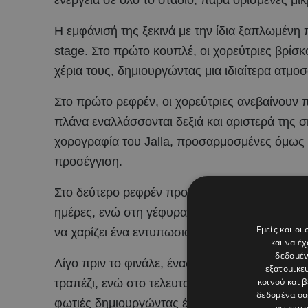
Η εμφάνισή της ξεκινά με την ίδια ξαπλωμένη 
stage. Στο πρώτο κουπλέ, οι χορεύτριες βρίσκ
χέρια τους, δημιουργώντας μια ιδιαίτερα ατμοσ
Στο πρώτο ρεφρέν, οι χορεύτριες ανεβαίνουν 
πλάνα εναλλάσσονται δεξιά και αριστερά της σ
χορογραφία του Jalla, προσαρμοσμένες όμως σ
προσέγγιση.
Στο δεύτερο ρεφρέν προβάλλεται το απόσπασμ
ημέρες, ενώ στη γέφυρα του τραγουδιού η Ant
Εμείς και οι
να χαρίζει ένα εντυπωσιακό πλάνο από ψηλά.
και να έ
δεδομέν
Λίγο πριν το φινάλε, ένας δυνατός προβολέας 
εξατομικε
κοινού και 
τραπέζι, ενώ στο τελευταίο ρεφρέν μαζί με τις
δεδομένα σα
φωτιές δημιουργώντας ένα εντυπωσιακό φινάλ
γεωεντο