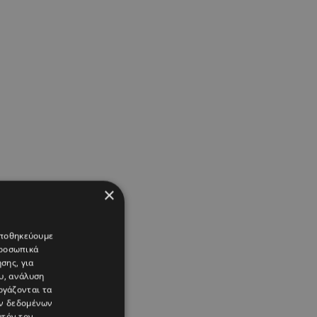
×
 αποθηκεύουμε
προσωπικά
σης, για
υ, ανάλυση
ργάζονται τα
ών δεδομένων
υτόν τον