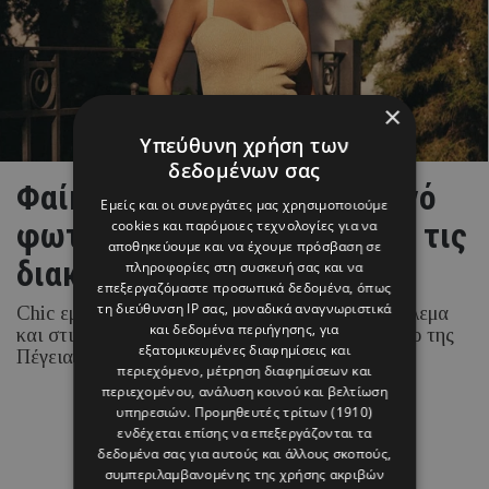
×
Υπεύθυνη χρήση των
δεδομένων σας
Φαίη Σκορδά: Το καλοκαιρινό
Εμείς και οι συνεργάτες μας χρησιμοποιούμε
φωτογραφικό άλμπουμ από τις
cookies και παρόμοιες τεχνολογίες για να
αποθηκεύουμε και να έχουμε πρόσβαση σε
διακοπές της στην Πάφο
πληροφορίες στη συσκευή σας και να
επεξεργαζόμαστε προσωπικά δεδομένα, όπως
τη διεύθυνση IP σας, μοναδικά αναγνωριστικά
Chic εμφανίσεις, βουτιές, ιππασία στο ηλιοβασίλεμα
και δεδομένα περιήγησης, για
και στιγμές χαλάρωσης σε πολυτελές ξενοδοχείο της
εξατομικευμένες διαφημίσεις και
Πέγειας.
περιεχόμενο, μέτρηση διαφημίσεων και
περιεχομένου, ανάλυση κοινού και βελτίωση
υπηρεσιών.
Προμηθευτές τρίτων (1910)
05 ΑΥΓΟΥΣΤΟΥ 26 - 12:01
ενδέχεται επίσης να επεξεργάζονται τα
Μαρία Καραμάνου
δεδομένα σας για αυτούς και άλλους σκοπούς,
συμπεριλαμβανομένης της χρήσης ακριβών