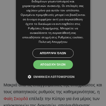
δεδομένων γεωεντοπισμού και
χαρακτηριστικών συσκευής. Οι επιλογές σας
ισχύουν μόνο για αυτόν τον ιστότοπο.
Ορισμένοι προμηθευτές μπορεί να βασίζονται
σε έννομο συμφέρον αντί για συγκατάθεση·
έχετε το δικαίωμα να αντιταχθείτε στις
Ρυθμίσεις διαφήμισης
. Μπορείτε να
ανακαλέσετε τη συγκατάθεσή σας
οποιαδήποτε στιγμή στις
Ρυθμίσεις cookies
.
Πολιτική Απορρήτου
ΑΠΌΡΡΙΨΗ ΌΛΩΝ
ΑΠΟΔΟΧΉ ΌΛΩΝ
ΕΜΦΆΝΙΣΗ ΛΕΠΤΟΜΕΡΕΙΏΝ
Μακριά από τις επαγγελματικές της υποχρεώσεις και
τους απαιτητικούς ρυθμούς της καθημερινότητας, η
Φαίη Σκορδά
επέλεξε την Κύπρο για ένα μέρος των
καλοκαιρινών της διακοπών, απολαμβάνοντας