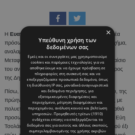
×
Η
Ευανθία – Εύη Τσολάκη
είναι ένα από τα νέα
Υπεύθυνη χρήση των
πρόσωπα που εισέρχονται στο κυβερνητικό σχήμα,
δεδομένων σας
αναλαμβάνοντας την ηγεσία του Υπουργείου
Εμείς και οι συνεργάτες μας χρησιμοποιούμε
Μεταφορών, Επικοινωνιών και Έργων στο πλαίσιο
cookies και παρόμοιες τεχνολογίες για να
αποθηκεύουμε και να έχουμε πρόσβαση σε
του ανασχηματισμού που αποφάσισε ο Πρόεδρος
πληροφορίες στη συσκευή σας και να
της Δημοκρατίας,
Νίκος Χριστοδουλίδης
.
επεξεργαζόμαστε προσωπικά δεδομένα, όπως
τη διεύθυνση IP σας, μοναδικά αναγνωριστικά
Πίσω, όμως, από το βιογραφικό της δικηγόρου, της
και δεδομένα περιήγησης, για
εξατομικευμένες διαφημίσεις και
πρώην δημοτικής συμβούλου και της γυναίκας με
περιεχόμενο, μέτρηση διαφημίσεων και
περιεχομένου, ανάλυση κοινού και βελτίωση
πολυετή πολιτική παρουσία, υπάρχει και μια βαθιά
υπηρεσιών.
Προμηθευτές τρίτων (1910)
προσωπική ιστορία κοινωνικής προσφοράς, η Εύη
ενδέχεται επίσης να επεξεργάζονται τα
δεδομένα σας για αυτούς και άλλους σκοπούς,
Τσολάκη υπήρξε ανάδοχη μητέρα ενός κοριτσιού έξι
συμπεριλαμβανομένης της χρήσης ακριβών
ετών, το οποίο σήμερα σπουδάζει στο Τεχνολογικό