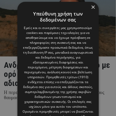
×
Υπεύθυνη χρήση των
δεδομένων σας
Εμείς και οι συνεργάτες μας χρησιμοποιούμε
cookies και παρόμοιες τεχνολογίες για να
αποθηκεύουμε και να έχουμε πρόσβαση σε
πληροφορίες στη συσκευή σας και να
επεξεργαζόμαστε προσωπικά δεδομένα, όπως
τη διεύθυνση IP σας, μοναδικά αναγνωριστικά
και δεδομένα περιήγησης, για
Ανδρομάχη: Στο νοσοκομείο με
εξατομικευμένες διαφημίσεις και
περιεχόμενο, μέτρηση διαφημίσεων και
ορό μετά από έντονη
περιεχομένου, ανάλυση κοινού και βελτίωση
υπηρεσιών.
Προμηθευτές τρίτων (1910)
αδιαθεσία
ενδέχεται επίσης να επεξεργάζονται τα
δεδομένα σας για αυτούς και άλλους σκοπούς,
συμπεριλαμβανομένης της χρήσης ακριβών
Η περιπέτεια με την υγεία της και το μήνυμα στους
δεδομένων γεωεντοπισμού και
θαυμαστές της
χαρακτηριστικών συσκευής. Οι επιλογές σας
ισχύουν μόνο για αυτόν τον ιστότοπο.
Ορισμένοι προμηθευτές μπορεί να βασίζονται