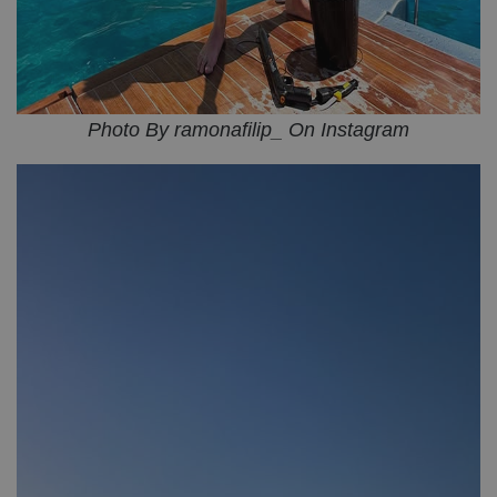
Photo By ramonafilip_ On Instagram