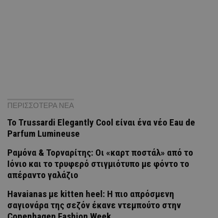
ΠΕΡΙΣΣΟΤΕΡΑ ΝΕΑ
Το Trussardi Elegantly Cool είναι ένα νέο Eau de
Parfum Lumineuse
Ραμόνα & Τορναρίτης: Οι «καρτ ποστάλ» από το
Ιόνιο και το τρυφερό στιγμιότυπο με φόντο το
απέραντο γαλάζιο
Havaianas με kitten heel: Η πιο απρόσμενη
σαγιονάρα της σεζόν έκανε ντεμπούτο στην
Copenhagen Fashion Week