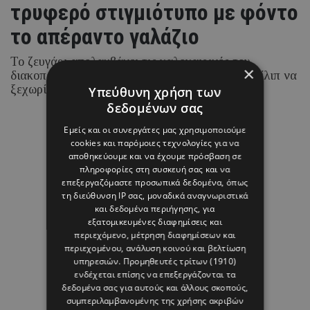
τρυφερό στιγμιότυπο με φόντο
το απέραντο γαλάζιο
Το ζευγάρι απολαμβάνει τις καλοκαιρινές του
×
διακοπές στα νησιά του Ιονίου, με τη Ραμόνα Φίλιπ να
ξεχωρίζει για τα chic beach και resort looks της.
Υπεύθυνη χρήση των
δεδομένων σας
Εμείς και οι συνεργάτες μας χρησιμοποιούμε
07 ΑΥΓΟΥΣΤΟΥ 26 - 15:45
cookies και παρόμοιες τεχνολογίες για να
Μαρία Καραμάνου
αποθηκεύουμε και να έχουμε πρόσβαση σε
πληροφορίες στη συσκευή σας και να
επεξεργαζόμαστε προσωπικά δεδομένα, όπως
τη διεύθυνση IP σας, μοναδικά αναγνωριστικά
και δεδομένα περιήγησης, για
εξατομικευμένες διαφημίσεις και
περιεχόμενο, μέτρηση διαφημίσεων και
περιεχομένου, ανάλυση κοινού και βελτίωση
υπηρεσιών.
Προμηθευτές τρίτων (1910)
ενδέχεται επίσης να επεξεργάζονται τα
δεδομένα σας για αυτούς και άλλους σκοπούς,
συμπεριλαμβανομένης της χρήσης ακριβών