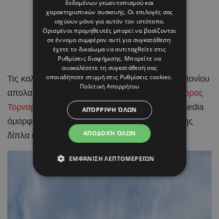
δεδομένων γεωεντοπισμού και
χαρακτηριστικών συσκευής. Οι επιλογές σας
ισχύουν μόνο για αυτόν τον ιστότοπο.
Ορισμένοι προμηθευτές μπορεί να βασίζονται
σε έννομο συμφέρον αντί για συγκατάθεση·
έχετε το δικαίωμα να αντιταχθείτε στις
Ρυθμίσεις διαφήμισης
. Μπορείτε να
ανακαλέσετε τη συγκατάθεσή σας
οποιαδήποτε στιγμή στις
Ρυθμίσεις cookies
.
Τις καλοκαιρινές τους
διακοπές
στα νησιά του Ιονίου
Πολιτική Απορρήτου
απολαμβάνουν η
Ραμόνα Φίλιπ
και ο
Χριστόφορος
Τορναρίτης
, μοιράζοντας μέσα από τα social media
ΑΠΌΡΡΙΨΗ ΌΛΩΝ
όμορφα στιγμιότυπα από τις ημέρες χαλάρωσης
ΑΠΟΔΟΧΉ ΌΛΩΝ
δίπλα στη θάλασσα.
ΕΜΦΆΝΙΣΗ ΛΕΠΤΟΜΕΡΕΙΏΝ