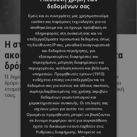
δεδομένων σας
Εμείς και οι συνεργάτες μας χρησιμοποιούμε
cookies και παρόμοιες τεχνολογίες για να
αποθηκεύουμε και να έχουμε πρόσβαση σε
πληροφορίες στη συσκευή σας και να
επεξεργαζόμαστε προσωπικά δεδομένα, όπως
H στιγμή που η Άννα Βίσση
τη διεύθυνση IP σας, μοναδικά αναγνωριστικά
και δεδομένα περιήγησης, για
ακουσε Τσιτσάνη από μπάντα
εξατομικευμένες διαφημίσεις και
περιεχόμενο, μέτρηση διαφημίσεων και
δρόμου
περιεχομένου, ανάλυση κοινού και βελτίωση
υπηρεσιών.
Προμηθευτές τρίτων (1910)
Η δημοφιλής τραγουδίστρια βρέθηκε τυχαία στον
ενδέχεται επίσης να επεξεργάζονται τα
δρόμο όπου έπαιζε η μπάντα «Αγία Φανφάρα» και
δεδομένα σας για αυτούς και άλλους σκοπούς,
σταμάτησε για να απολαύσει από κοντά τη μουσική
συμπεριλαμβανομένης της χρήσης ακριβών
τους.
δεδομένων γεωεντοπισμού και
χαρακτηριστικών συσκευής. Οι επιλογές σας
ισχύουν μόνο για αυτόν τον ιστότοπο.
Ορισμένοι προμηθευτές μπορεί να βασίζονται
σε έννομο συμφέρον αντί για συγκατάθεση·
08 ΑΥΓΟΥΣΤΟΥ 26 - 15:49
έχετε το δικαίωμα να αντιταχθείτε στις
Margarita Psichi
Ρυθμίσεις διαφήμισης
. Μπορείτε να