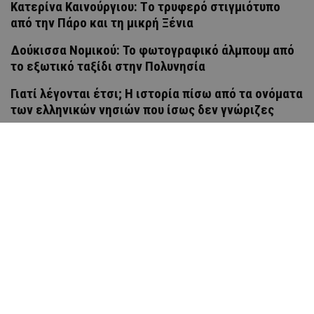
Κατερίνα Καινούργιου: Tο τρυφερό στιγμιότυπο
από την Πάρο και τη μικρή Ξένια
Δούκισσα Νομικού: Το φωτογραφικό άλμπουμ από
το εξωτικό ταξίδι στην Πολυνησία
Γιατί λέγονται έτσι; Η ιστορία πίσω από τα ονόματα
των ελληνικών νησιών που ίσως δεν γνώριζες
Διαφήμιση
Πολιτική Προστασίας Προσωπικών Δεδομένων
Όροι χρήσης
© 2026 Hello Magazine Cyprus