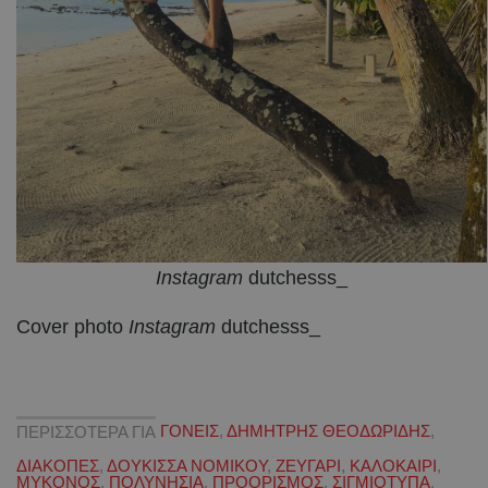
Instagram
dutchesss_
Cover photo
Instagram
dutchesss_
ΠΕΡΙΣΣΟΤΕΡΑ ΓΙΑ
ΓΟΝΕΙΣ
,
ΔΗΜΗΤΡΗΣ ΘΕΟΔΩΡΙΔΗΣ
,
ΔΙΑΚΟΠΕΣ
,
ΔΟΥΚΙΣΣΑ ΝΟΜΙΚΟΥ
,
ΖΕΥΓΑΡΙ
,
ΚΑΛΟΚΑΙΡΙ
,
ΜΥΚΟΝΟΣ
,
ΠΟΛΥΝΗΣΙΑ
,
ΠΡΟΟΡΙΣΜΟΣ
,
ΣΙΓΜΙΟΤΥΠΑ
,