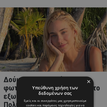
Δούκισσα Νομικού: Το
×
φωτογραφικό άλμπουμ από το
Υπεύθυνη χρήση των
δεδομένων σας
εξωτικό ταξίδι στην
Εμείς και οι συνεργάτες μας χρησιμοποιούμε
Πολυνησία
cookies και παρόμοιες τεχνολογίες για να