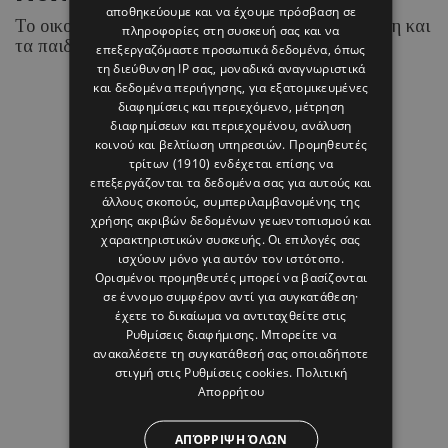
αποθηκεύουμε και να έχουμε πρόσβαση σε
Το οικογενειακό ταξίδι με τον Δημήτρη Θεοδωρίδη και
πληροφορίες στη συσκευή σας και να
τα παιδιά τους
επεξεργαζόμαστε προσωπικά δεδομένα, όπως
τη διεύθυνση IP σας, μοναδικά αναγνωριστικά
και δεδομένα περιήγησης, για εξατομικευμένες
διαφημίσεις και περιεχόμενο, μέτρηση
διαφημίσεων και περιεχομένου, ανάλυση
08 ΑΥΓΟΥΣΤΟΥ 26 - 13:33
κοινού και βελτίωση υπηρεσιών.
Προμηθευτές
Margarita Psichi
τρίτων (1910)
ενδέχεται επίσης να
επεξεργάζονται τα δεδομένα σας για αυτούς και
άλλους σκοπούς, συμπεριλαμβανομένης της
χρήσης ακριβών δεδομένων γεωεντοπισμού και
χαρακτηριστικών συσκευής. Οι επιλογές σας
ισχύουν μόνο για αυτόν τον ιστότοπο.
Ορισμένοι προμηθευτές μπορεί να βασίζονται
σε έννομο συμφέρον αντί για συγκατάθεση·
έχετε το δικαίωμα να αντιταχθείτε στις
Ρυθμίσεις διαφήμισης
. Μπορείτε να
ανακαλέσετε τη συγκατάθεσή σας οποιαδήποτε
στιγμή στις
Ρυθμίσεις cookies
.
Πολιτική
Απορρήτου
ΑΠΌΡΡΙΨΗ ΌΛΩΝ