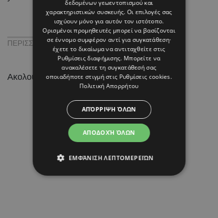
δεδομένων γεωεντοπισμού και
χαρακτηριστικών συσκευής. Οι επιλογές σας
ισχύουν μόνο για αυτόν τον ιστότοπο.
Ορισμένοι προμηθευτές μπορεί να βασίζονται
σε έννομο συμφέρον αντί για συγκατάθεση·
ΠΕΡΙΣΣΟΤΕΡΑ ΓΙΑ
ΖΩΔΙΑ
,
ΩΡΟΣΚΟΠΟΣ
έχετε το δικαίωμα να αντιταχθείτε στις
Ρυθμίσεις διαφήμισης
. Μπορείτε να
ανακαλέσετε τη συγκατάθεσή σας
Ακολουθήστε το HELLO σε
και
!
οποιαδήποτε στιγμή στις
Ρυθμίσεις cookies
.
Πολιτική Απορρήτου
ΑΠΌΡΡΙΨΗ ΌΛΩΝ
ΑΠΟΔΟΧΉ ΌΛΩΝ
ΕΜΦΆΝΙΣΗ ΛΕΠΤΟΜΕΡΕΙΏΝ