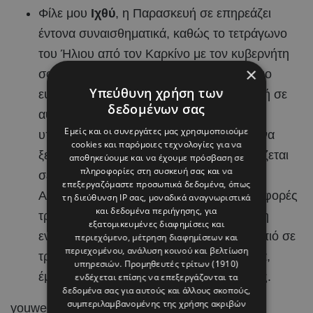
Φίλε μου
Ιχθύ
, η Παρασκευή σε επηρεάζει
έντονα συναισθηματικά, καθώς το τετράγωνο
του Ήλιου από τον Καρκίνο με τον κυβερνήτη
×
σου Ποσειδώνα από τον Κριό σε κάνει πιο
Υπεύθυνη χρήση των
ευαίσθητο, ονειροπόλο αλλά και επιρρεπή σε
δεδομένων σας
αυταπάτες. Μέσα στην ημέρα μπορεί να
Εμείς και οι συνεργάτες μας χρησιμοποιούμε
υπάρξουν στιγμές που θα δυσκολευτείς να
cookies και παρόμοιες τεχνολογίες για να
ξεχωρίσεις τι είναι πραγματικό και τι βασίζεται
αποθηκεύουμε και να έχουμε πρόσβαση σε
πληροφορίες στη συσκευή σας και να
σε φόβους ή υπερβολικές προσδοκίες.
επεξεργαζόμαστε προσωπικά δεδομένα, όπως
Απόφυγε να πάρεις προσωπικά συμπεριφορές
τη διεύθυνση IP σας, μοναδικά αναγνωριστικά
και δεδομένα περιήγησης, για
τρίτων. Το βράδυ όμως αλλάζει εντελώς η
εξατομικευμένες διαφημίσεις και
ενέργεια, καθώς η Σελήνη από τον Σκορπιό σε
περιεχόμενο, μέτρηση διαφημίσεων και
περιεχομένου, ανάλυση κοινού και βελτίωση
τρίγωνο με τον Δία σου χαρίζει αισιοδοξία,
υπηρεσιών.
Προμηθευτές τρίτων (1910)
έμπνευση και πολύ πιο όμορφες εξελίξεις.
ενδέχεται επίσης να επεξεργάζονται τα
δεδομένα σας για αυτούς και άλλους σκοπούς,
συμπεριλαμβανομένης της χρήσης ακριβών
youweekly.gr