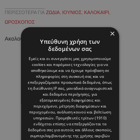
ΠΕΡΙΣΣΟΤΕΡΑ ΓΙΑ
ΖΩΔΙΑ
,
ΙΟΥΝΙΟΣ
,
ΚΑΛΟΚΑΙΡΙ
,
ΩΡΟΣΚΟΠΟΣ
×
Ακολουθήστε το HELLO σε
και
!
Υπεύθυνη χρήση των
δεδομένων σας
Εμείς και οι συνεργάτες μας χρησιμοποιούμε
cookies και παρόμοιες τεχνολογίες για να
αποθηκεύουμε και να έχουμε πρόσβαση σε
πληροφορίες στη συσκευή σας και να
επεξεργαζόμαστε προσωπικά δεδομένα, όπως
τη διεύθυνση IP σας, μοναδικά αναγνωριστικά
και δεδομένα περιήγησης, για
εξατομικευμένες διαφημίσεις και
περιεχόμενο, μέτρηση διαφημίσεων και
περιεχομένου, ανάλυση κοινού και βελτίωση
υπηρεσιών.
Προμηθευτές τρίτων (1910)
ενδέχεται επίσης να επεξεργάζονται τα
δεδομένα σας για αυτούς και άλλους σκοπούς,
συμπεριλαμβανομένης της χρήσης ακριβών