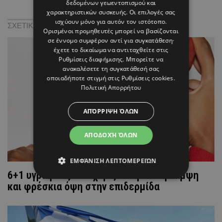
δεδομένων γεωεντοπισμού και
χαρακτηριστικών συσκευής. Οι επιλογές σας
ισχύουν μόνο για αυτόν τον ιστότοπο.
ΣΧΕΤΙΚΑ:
Ορισμένοι προμηθευτές μπορεί να βασίζονται
σε έννομο συμφέρον αντί για συγκατάθεση·
έχετε το δικαίωμα να αντιταχθείτε στις
Ρυθμίσεις διαφήμισης
. Μπορείτε να
ανακαλέσετε τη συγκατάθεσή σας
οποιαδήποτε στιγμή στις
Ρυθμίσεις cookies
.
Πολιτική Απορρήτου
ΑΠΌΡΡΙΨΗ ΌΛΩΝ
ΑΠΟΔΟΧΉ ΌΛΩΝ
ΕΜΦΆΝΙΣΗ ΛΕΠΤΟΜΕΡΕΙΏΝ
6+1 υγρά ρουζ που χαρίζουν φυσική λάμψη
και φρέσκια όψη στην επιδερμίδα