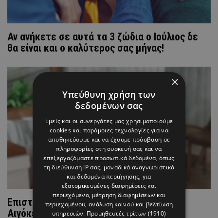
Αν ανήκετε σε αυτά τα 3 ζώδια ο Ιούλιος δε
θα είναι και ο καλύτερος σας μήνας!
×
Υπεύθυνη χρήση των
δεδομένων σας
Εμείς και οι συνεργάτες μας χρησιμοποιούμε
cookies και παρόμοιες τεχνολογίες για να
αποθηκεύουμε και να έχουμε πρόσβαση σε
πληροφορίες στη συσκευή σας και να
επεξεργαζόμαστε προσωπικά δεδομένα, όπως
τη διεύθυνση IP σας, μοναδικά αναγνωριστικά
και δεδομένα περιήγησης, για
εξατομικευμένες διαφημίσεις και
περιεχόμενο, μέτρηση διαφημίσεων και
Επιστρέφει ο Κρόνος στο ζώδιο του
περιεχομένου, ανάλυση κοινού και βελτίωση
Αιγόκερου: Πώς επηρέαζει τα ζώδια
υπηρεσιών.
Προμηθευτές τρίτων (1910)