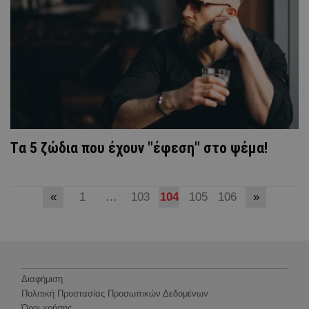
Tα 5 ζώδια που έχουν "έφεση" στο ψέμα!
«
1
…
103
104
105
106
»
Διαφήμιση
Πολιτική Προστασίας Προσωπικών Δεδομένων
Όροι χρήσης