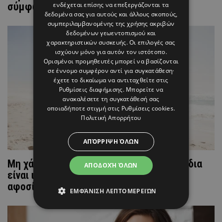
ενδέχεται επίσης να επεξεργάζονται τα
σύμφωνα με την Άση Μπήλιου
δεδομένα σας για αυτούς και άλλους σκοπούς,
συμπεριλαμβανομένης της χρήσης ακριβών
δεδομένων γεωεντοπισμού και
χαρακτηριστικών συσκευής. Οι επιλογές σας
ισχύουν μόνο για αυτόν τον ιστότοπο.
Ορισμένοι προμηθευτές μπορεί να βασίζονται
σε έννομο συμφέρον αντί για συγκατάθεση·
έχετε το δικαίωμα να αντιταχθείτε στις
Ρυθμίσεις διαφήμισης
. Μπορείτε να
ανακαλέσετε τη συγκατάθεσή σας
οποιαδήποτε στιγμή στις
Ρυθμίσεις cookies
.
Πολιτική Απορρήτου
ΑΠΌΡΡΙΨΗ ΌΛΩΝ
Μη χάνετε την ελπίδα σας: Αυτά τα 3 ζώδια
ΑΠΟΔΟΧΉ ΌΛΩΝ
είναι ικανά να σας προσφέρουν πλήρη
αφοσίωση
ΕΜΦΆΝΙΣΗ ΛΕΠΤΟΜΕΡΕΙΏΝ