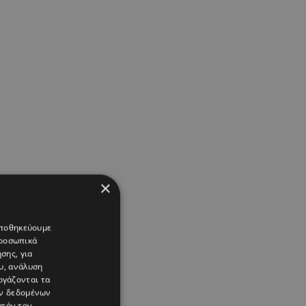
×
 αποθηκεύουμε
προσωπικά
σης, για
υ, ανάλυση
ργάζονται τα
ών δεδομένων
υτόν τον