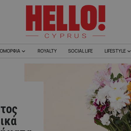
ΟΜΟΡΦΙΑ
ROYALTY
SOCIAL LIFE
LIFESTYLE
άτος
μικά