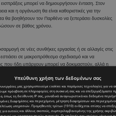
 εισπράξεις μπορεί να δημιουργήσουν ένταση. Στον
ια και η οργάνωση θα είναι καθοριστικές για την
ητα θα βοηθήσουν τον Παρθένο να ξεπεράσει δυσκολίες
οδώσουν σε βάθος χρόνου.
ροσαρμογή σε νέες συνθήκες εργασίας ή σε αλλαγές στις
α εστιάσει σε μακροπρόθεσμο σχεδιασμό και να
ις που ήδη υπάρχουν μπορεί να δοκιμαστούν, αλλά η
του Αιγόκερω θα αποτελέσουν βασικό όπλο για να βγει
Υπεύθυνη χρήση των δεδομένων σας
 συνεργάτες μας χρησιμοποιούμε cookies και παρόμοιες τεχνολογίες για να
χουμε πρόσβαση σε πληροφορίες στη συσκευή σας και να επεξεργαζόμαστε 
α, όπως τη διεύθυνση IP σας, μοναδικά αναγνωριστικά και δεδομένα περιήγη
υμένες διαφημίσεις και περιεχόμενο, μέτρηση διαφημίσεων και περιεχομένο
βελτίωση υπηρεσιών.
Προμηθευτές τρίτων (1910)
ενδέχεται επίσης να επεξε
ς για αυτούς και άλλους σκοπούς, συμπεριλαμβανομένης της χρήσης ακριβ
πισμού και χαρακτηριστικών συσκευής. Οι επιλογές σας ισχύουν μόνο για α