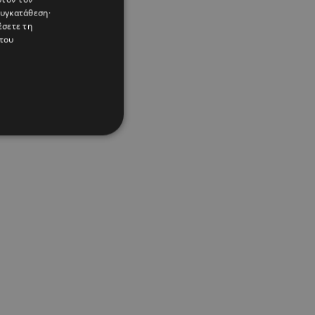
συγκατάθεση·
έσετε τη
του