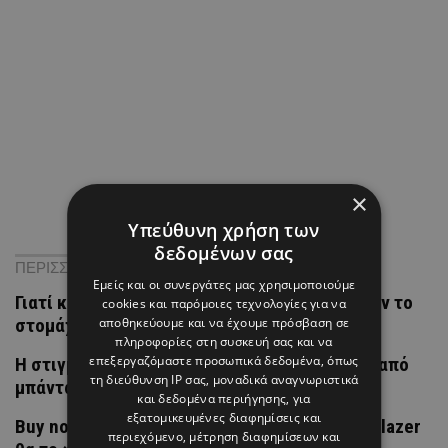
×
Υπεύθυνη χρήση των
δεδομένων σας
ΠΕΡΙΣΣΟΤΕΡΑ ΝΕΑ
Εμείς και οι συνεργάτες μας χρησιμοποιούμε
Γιατί καλό είναι να αποφεύγετε τον καφέ όταν το
cookies και παρόμοιες τεχνολογίες για να
αποθηκεύουμε και να έχουμε πρόσβαση σε
στομάχι σας είναι άδειο
πληροφορίες στη συσκευή σας και να
επεξεργαζόμαστε προσωπικά δεδομένα, όπως
H στιγμή που η Άννα Βίσση άκουσε Τσιτσάνη από
τη διεύθυνση IP σας, μοναδικά αναγνωριστικά
μπάντα δρόμου
και δεδομένα περιήγησης, για
εξατομικευμένες διαφημίσεις και
Buy now or cry later: Αυτό το cropped denim blazer
περιεχόμενο, μέτρηση διαφημίσεων και