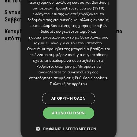
θα το φοράς όλο τον Σεπτέμβριο
περιεχομένου, ανάλυση κοινού και βελτίωση
υπηρεσιών.
Προμηθευτές τρίτων (1910)
5 ντοκιμαντέρ που αξίζει να δεις αυτό το
ενδέχεται επίσης να επεξεργάζονται τα
Σαββατοκύριακο
δεδομένα σας για αυτούς και άλλους σκοπούς,
συμπεριλαμβανομένης της χρήσης ακριβών
Κατερίνα Καινούργιου: Tο τρυφερό στιγμιότυπο
δεδομένων γεωεντοπισμού και
χαρακτηριστικών συσκευής. Οι επιλογές σας
από την Πάρο και τη μικρή Ξένια
ισχύουν μόνο για αυτόν τον ιστότοπο.
Ορισμένοι προμηθευτές μπορεί να βασίζονται
σε έννομο συμφέρον αντί για συγκατάθεση·
έχετε το δικαίωμα να αντιταχθείτε στις
Ρυθμίσεις διαφήμισης
. Μπορείτε να
ανακαλέσετε τη συγκατάθεσή σας
οποιαδήποτε στιγμή στις
Ρυθμίσεις cookies
.
Πολιτική Απορρήτου
ΑΠΌΡΡΙΨΗ ΌΛΩΝ
ΑΠΟΔΟΧΉ ΌΛΩΝ
ΕΜΦΆΝΙΣΗ ΛΕΠΤΟΜΕΡΕΙΏΝ