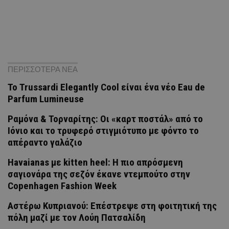
ΠΕΡΙΣΣΟΤΕΡΑ ΝΕΑ
Το Trussardi Elegantly Cool είναι ένα νέο Eau de
Parfum Lumineuse
Ραμόνα & Τορναρίτης: Οι «καρτ ποστάλ» από το
Ιόνιο και το τρυφερό στιγμιότυπο με φόντο το
απέραντο γαλάζιο
Havaianas με kitten heel: Η πιο απρόσμενη
σαγιονάρα της σεζόν έκανε ντεμπούτο στην
Copenhagen Fashion Week
Αστέρω Κυπριανού: Επέστρεψε στη φοιτητική της
πόλη μαζί με τον Λούη Πατσαλίδη