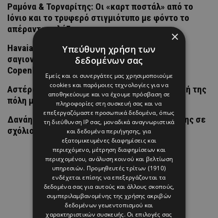
Ραμόνα & Τορναρίτης: Οι «καρτ ποστάλ» από το
Ιόνιο και το τρυφερό στιγμιότυπο με φόντο το
απέραντο γαλάζιο
×
Havaianas με kitten heel: Η πιο απρόσμενη
Υπεύθυνη χρήση των
σαγιονάρα της σεζόν έκανε ντεμπούτο στην
δεδομένων σας
Copenhagen Fashion Week
Εμείς και οι συνεργάτες μας χρησιμοποιούμε
cookies και παρόμοιες τεχνολογίες για να
Αστέρω Κυπριανού: Επέστρεψε στη φοιτητική της
αποθηκεύουμε και να έχουμε πρόσβαση σε
πόλη μαζί με τον Λούη Πατσαλίδη
πληροφορίες στη συσκευή σας και να
επεξεργαζόμαστε προσωπικά δεδομένα, όπως
Δανάη Μπάρκα: Η αποστομωτική απάντησή της σε
τη διεύθυνση IP σας, μοναδικά αναγνωριστικά
σχόλιο για πλαστική επέμβαση
και δεδομένα περιήγησης, για
εξατομικευμένες διαφημίσεις και
περιεχόμενο, μέτρηση διαφημίσεων και
περιεχομένου, ανάλυση κοινού και βελτίωση
υπηρεσιών.
Προμηθευτές τρίτων (1910)
ενδέχεται επίσης να επεξεργάζονται τα
δεδομένα σας για αυτούς και άλλους σκοπούς,
συμπεριλαμβανομένης της χρήσης ακριβών
δεδομένων γεωεντοπισμού και
χαρακτηριστικών συσκευής. Οι επιλογές σας