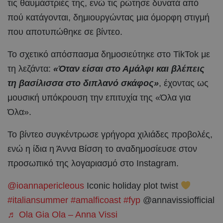
τις θαυμάστριές της, ενώ τις ρώτησε δυνατά από
πού κατάγονται, δημιουργώντας μια όμορφη στιγμή
που αποτυπώθηκε σε βίντεο.
Το σχετικό απόσπασμα δημοσιεύτηκε στο TikTok με
τη λεζάντα:
«Όταν είσαι στο Αμάλφι και βλέπεις
τη βασίλισσα στο διπλανό σκάφος»
, έχοντας ως
μουσική υπόκρουση την επιτυχία της «Όλα για
Όλα».
Το βίντεο συγκέντρωσε γρήγορα χιλιάδες προβολές,
ενώ η ίδια η Άννα Βίσση το αναδημοσίευσε στον
προσωπικό της λογαριασμό στο Instagram.
@ioannapericleous
Iconic holiday plot twist
#italiansummer
#amalficoast
#fyp
@annavissiofficial
♬ Ola Gia Ola – Anna Vissi