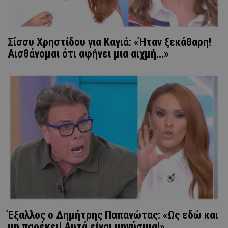
Σίσσυ Χρηστίδου για Καγιά: «Ήταν ξεκάθαρη!
Αισθάνομαι ότι αφήνει μια αιχμή…»
Έξαλλος ο Δημήτρης Παπανώτας: «Ως εδώ και
μη παρέκει! Αυτά είναι μηνύσιμα!»