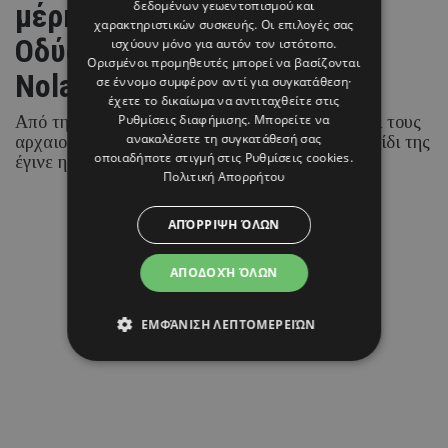
μέρη όπου «ζωντάνεψε» η
δεδομένων γεωεντοπισμού και
χαρακτηριστικών συσκευής. Οι επιλογές σας
Οδύσσεια του Christopher
ισχύουν μόνο για αυτόν τον ιστότοπο.
Ορισμένοι προμηθευτές μπορεί να βασίζονται
Nolan
σε έννομο συμφέρον αντί για συγκατάθεση·
έχετε το δικαίωμα να αντιταχθείτε στις
Ρυθμίσεις διαφήμισης
. Μπορείτε να
Από τη Βοϊδοκοιλιά μέχρι τους καταρράκτες και τους
ανακαλέσετε τη συγκατάθεσή σας
αρχαιολογικούς θησαυρούς της περιοχής, το ταξίδι της
οποιαδήποτε στιγμή στις
Ρυθμίσεις cookies
.
έγινε η απόλυτη ταξιδιωτική έμπνευση.
Πολιτική Απορρήτου
05 ΑΥΓΟΥΣΤΟΥ 26 - 14:36
ΑΠΌΡΡΙΨΗ ΌΛΩΝ
Μαρία Καραμάνου
ΑΠΟΔΟΧΉ ΌΛΩΝ
ΕΜΦΆΝΙΣΗ ΛΕΠΤΟΜΕΡΕΙΏΝ