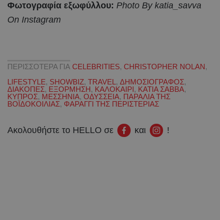
Φωτογραφία εξωφύλλου:
Photo By katia_savva
On Instagram
ΠΕΡΙΣΣΟΤΕΡΑ ΓΙΑ
CELEBRITIES
,
CHRISTOPHER NOLAN
,
LIFESTYLE
,
SHOWBIZ
,
TRAVEL
,
ΔΗΜΟΣΙΟΓΡΑΦΟΣ
,
ΔΙΑΚΟΠΕΣ
,
ΕΞΟΡΜΗΣΗ
,
ΚΑΛΟΚΑΙΡΙ
,
ΚΑΤΙΑ ΣΑΒΒΑ
,
ΚΥΠΡΟΣ
,
ΜΕΣΣΗΝΙΑ
,
ΟΔΥΣΣΕΙΑ
,
ΠΑΡΑΛΙΑ ΤΗΣ
ΒΟΪΔΟΚΟΙΛΙΑΣ
,
ΦΑΡΑΓΓΙ ΤΗΣ ΠΕΡΙΣΤΕΡΙΑΣ
Ακολουθήστε το HELLO σε
και
!