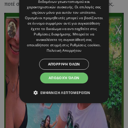
δεδομένων γεωεντοπισμού και
ποτέ στο επίκεντρο του διεθνούς ενδιαφέροντος.
χαρακτηριστικών συσκευής. Οι επιλογές σας
ισχύουν μόνο για αυτόν τον ιστότοπο.
Ορισμένοι προμηθευτές μπορεί να βασίζονται
σε έννομο συμφέρον αντί για συγκατάθεση·
έχετε το δικαίωμα να αντιταχθείτε στις
Ρυθμίσεις διαφήμισης
. Μπορείτε να
ανακαλέσετε τη συγκατάθεσή σας
οποιαδήποτε στιγμή στις
Ρυθμίσεις cookies
.
Πολιτική Απορρήτου
ΑΠΌΡΡΙΨΗ ΌΛΩΝ
ΑΠΟΔΟΧΉ ΌΛΩΝ
ΕΜΦΆΝΙΣΗ ΛΕΠΤΟΜΕΡΕΙΏΝ