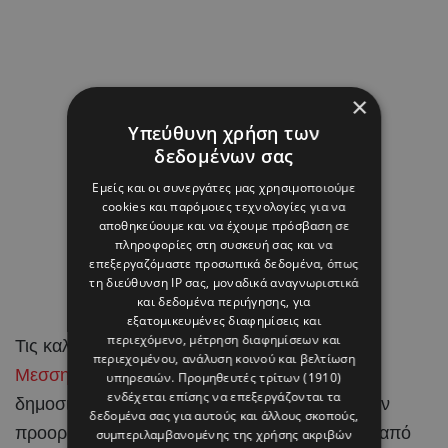
×
Υπεύθυνη χρήση των
δεδομένων σας
Εμείς και οι συνεργάτες μας χρησιμοποιούμε
cookies και παρόμοιες τεχνολογίες για να
αποθηκεύουμε και να έχουμε πρόσβαση σε
πληροφορίες στη συσκευή σας και να
επεξεργαζόμαστε προσωπικά δεδομένα, όπως
τη διεύθυνση IP σας, μοναδικά αναγνωριστικά
και δεδομένα περιήγησης, για
εξατομικευμένες διαφημίσεις και
περιεχόμενο, μέτρηση διαφημίσεων και
Τις καλοκαιρινές της διακοπές στη μαγευτική
περιεχομένου, ανάλυση κοινού και βελτίωση
Μεσσηνία
απολαμβάνει η αγαπημένη Κύπρια
υπηρεσιών.
Προμηθευτές τρίτων (1910)
ενδέχεται επίσης να επεξεργάζονται τα
δημοσιογράφος
Κάτια Σάββα
, επιλέγοντας έναν
δεδομένα σας για αυτούς και άλλους σκοπούς,
προορισμό που φέτος βρίσκεται περισσότερο από
συμπεριλαμβανομένης της χρήσης ακριβών