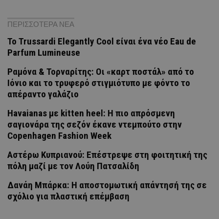
ΠΕΡΙΣΣΟΤΕΡΑ ΝΕΑ
Το Trussardi Elegantly Cool είναι ένα νέο Eau de
Parfum Lumineuse
Ραμόνα & Τορναρίτης: Οι «καρτ ποστάλ» από το
Ιόνιο και το τρυφερό στιγμιότυπο με φόντο το
απέραντο γαλάζιο
Havaianas με kitten heel: Η πιο απρόσμενη
σαγιονάρα της σεζόν έκανε ντεμπούτο στην
Copenhagen Fashion Week
Αστέρω Κυπριανού: Επέστρεψε στη φοιτητική της
πόλη μαζί με τον Λούη Πατσαλίδη
Δανάη Μπάρκα: Η αποστομωτική απάντησή της σε
σχόλιο για πλαστική επέμβαση