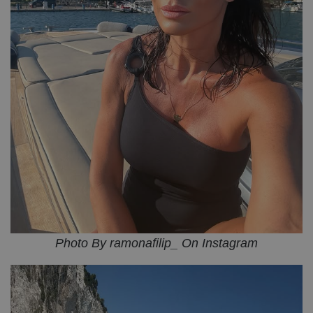
Photo By ramonafilip_ On Instagram