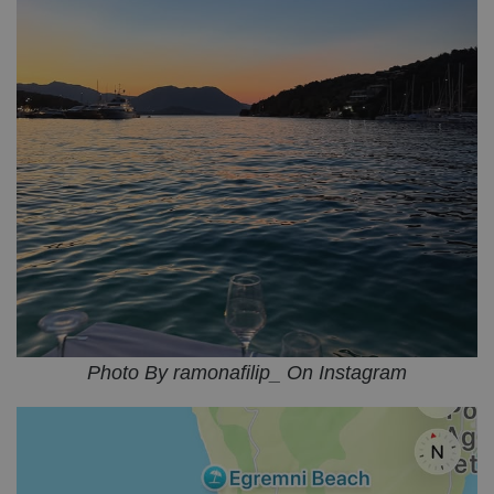
Photo By ramonafilip_ On Instagram