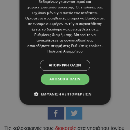
δεδομένων γεωεντοπισμού και
07 ΑΥΓΟΥΣΤΟΥ 26 - 15:45
χαρακτηριστικών συσκευής. Οι επιλογές σας
Μαρία Καραμάνου
ισχύουν μόνο για αυτόν τον ιστότοπο.
Ορισμένοι προμηθευτές μπορεί να βασίζονται
σε έννομο συμφέρον αντί για συγκατάθεση·
έχετε το δικαίωμα να αντιταχθείτε στις
Ρυθμίσεις διαφήμισης
. Μπορείτε να
ανακαλέσετε τη συγκατάθεσή σας
οποιαδήποτε στιγμή στις
Ρυθμίσεις cookies
.
Πολιτική Απορρήτου
ΑΠΌΡΡΙΨΗ ΌΛΩΝ
ΑΠΟΔΟΧΉ ΌΛΩΝ
ΕΜΦΆΝΙΣΗ ΛΕΠΤΟΜΕΡΕΙΏΝ
Τις καλοκαιρινές τους
διακοπές
στα νησιά του Ιονίου