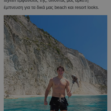
stylish εμφανίσεις της, δίνοντάς μας αρκετή
έμπνευση για τα δικά μας beach και resort looks.