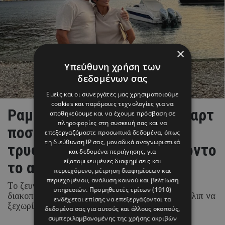
×
Υπεύθυνη χρήση των
δεδομένων σας
Εμείς και οι συνεργάτες μας χρησιμοποιούμε
cookies και παρόμοιες τεχνολογίες για να
Ραμόνα & Τορναρίτης: Οι «καρτ
αποθηκεύουμε και να έχουμε πρόσβαση σε
πληροφορίες στη συσκευή σας και να
ποστάλ» από το Ιόνιο και το
επεξεργαζόμαστε προσωπικά δεδομένα, όπως
τη διεύθυνση IP σας, μοναδικά αναγνωριστικά
τρυφερό στιγμιότυπο με φόντο
και δεδομένα περιήγησης, για
εξατομικευμένες διαφημίσεις και
το απέραντο γαλάζιο
περιεχόμενο, μέτρηση διαφημίσεων και
περιεχομένου, ανάλυση κοινού και βελτίωση
Το ζευγάρι απολαμβάνει τις καλοκαιρινές του
υπηρεσιών.
Προμηθευτές τρίτων (1910)
διακοπές στα νησιά του Ιονίου, με τη Ραμόνα Φίλιπ να
ενδέχεται επίσης να επεξεργάζονται τα
ξεχωρίζει για τα chic beach και resort looks της.
δεδομένα σας για αυτούς και άλλους σκοπούς,
συμπεριλαμβανομένης της χρήσης ακριβών