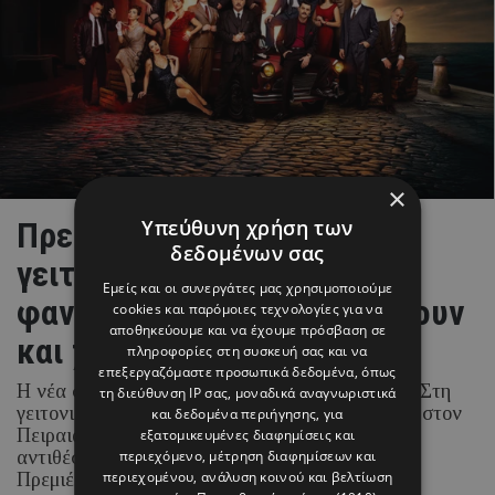
×
Υπεύθυνη χρήση των
Πρεμιέρα «Porto Leone: Στη
δεδομένων σας
γειτονιά με τα κόκκινα
Εμείς και οι συνεργάτες μας χρησιμοποιούμε
φανάρια»: Δύο κόσμοι σμίγουν
cookies και παρόμοιες τεχνολογίες για να
αποθηκεύουμε και να έχουμε πρόσβαση σε
και χωρίζονται!
πληροφορίες στη συσκευή σας και να
επεξεργαζόμαστε προσωπικά δεδομένα, όπως
Η νέα σειρά του ALPHA Κύπρου «Porto Leone: Στη
τη διεύθυνση IP σας, μοναδικά αναγνωριστικά
γειτονιά με τα κόκκινα φανάρια», μας ταξιδεύει στον
και δεδομένα περιήγησης, για
Πειραιά του 1964-1965, σε μια περίοδο έντονων
εξατομικευμένες διαφημίσεις και
περιεχόμενο, μέτρηση διαφημίσεων και
αντιθέσεων και φορτισμένων συναισθημάτων.
περιεχομένου, ανάλυση κοινού και βελτίωση
Πρεμιέρα το Σάββατο 29 Αυγούστου, στις 21.00.