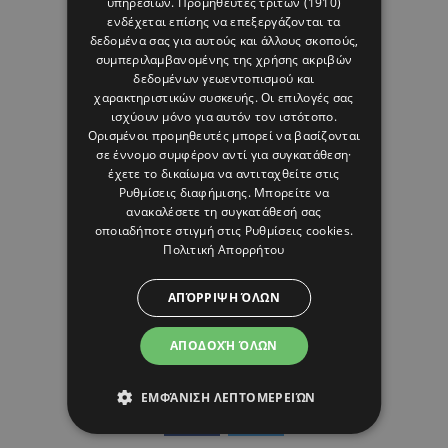
υπηρεσιών.
Προμηθευτές τρίτων (1910)
ενδέχεται επίσης να επεξεργάζονται τα
δεδομένα σας για αυτούς και άλλους σκοπούς,
06 ΑΥΓΟΥΣΤΟΥ 26 - 12:44
συμπεριλαμβανομένης της χρήσης ακριβών
HELLO! Cyprus
δεδομένων γεωεντοπισμού και
χαρακτηριστικών συσκευής. Οι επιλογές σας
ισχύουν μόνο για αυτόν τον ιστότοπο.
Ορισμένοι προμηθευτές μπορεί να βασίζονται
σε έννομο συμφέρον αντί για συγκατάθεση·
έχετε το δικαίωμα να αντιταχθείτε στις
Ρυθμίσεις διαφήμισης
. Μπορείτε να
ανακαλέσετε τη συγκατάθεσή σας
οποιαδήποτε στιγμή στις
Ρυθμίσεις cookies
.
Πολιτική Απορρήτου
ΑΠΌΡΡΙΨΗ ΌΛΩΝ
ΑΠΟΔΟΧΉ ΌΛΩΝ
ΕΜΦΆΝΙΣΗ ΛΕΠΤΟΜΕΡΕΙΏΝ