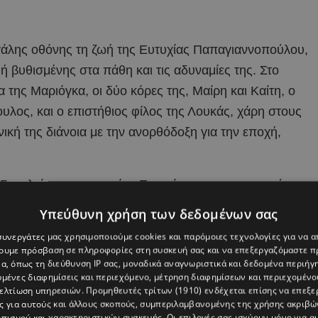
μεγάλης οθόνης τη ζωή της Ευτυχίας Παπαγιαννοπούλου,
μή βυθισμένης στα πάθη και τις αδυναμίες της. Στο
α της Μαριόγκα, οι δύο κόρες της, Μαίρη και Καίτη, ο
λος, και ο επιστήθιος φίλος της Λουκάς, χάρη στους
ική της διάνοια με την ανορθόδοξη για την εποχή,
 Γκουλιώνη, στην ταινία «Ευτυχία» πρωταγωνιστούν η
ητέρας της Ευτυχίας, ο Πυγμαλίων Δαδακαρίδης στο
Υπεύθυνη χρήση των δεδομένων σας
παγιαννόπουλου,, ο Παύλος Ορκόπουλος στο ρόλο του
 συνεργάτες μας χρησιμοποιούμε cookies και παρόμοιες τεχνολογίες για να
ίας, οι Ευαγγελία Συριοπούλου και Λίλα Μπακλέση,
χουμε πρόσβαση σε πληροφορίες στη συσκευή σας και να επεξεργαζόμαστε 
α, όπως τη διεύθυνση IP σας, μοναδικά αναγνωριστικά και δεδομένα περιήγη
αίρη και Καίτη, και η Ευγενία Σαμαρά στο ρόλο της
υμένες διαφημίσεις και περιεχόμενο, μέτρηση διαφημίσεων και περιεχομένο
βελτίωση υπηρεσιών.
Προμηθευτές τρίτων (1910)
ενδέχεται επίσης να επεξε
ς για αυτούς και άλλους σκοπούς, συμπεριλαμβανομένης της χρήσης ακριβ
πισμού και χαρακτηριστικών συσκευής. Οι επιλογές σας ισχύουν μόνο για α