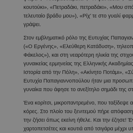
κουτούκι», «Πετραδάκι, πετραδάκι», «Μου σπ
τελευταίο βράδυ μου»), «Ρίχ’ τε στο γυαλί φαρ
γράψει.
Στον εμβληματικό ρόλο της Ευτυχίας Παπαγι
(«Ο Εργένης», «Ελεύθερη Κατάδυση», τηλεοπτ
Φάκελος»), και στη νεαρότερη ηλικία της στιχ
γυναικείας ερμηνείας της Ελληνικής Ακαδημία
Ιστορία από την Πόλη», «Ακίνητο Ποτάμι», «Σ
Ευτυχία Παπαγιαννοπούλου ήταν μια προσωπικό
γυναίκα που άφησε το ανεξίτηλο σημάδι της σ
Ένα κορίτσι, μικροπαντρεμένο, που ταξίδεψε απ
κόρες. Στο πλοίο του ξενιτεμού πήρε απόφαση
την ζήσει όπως εκείνη ήθελε. Και την έζησε! 
χαρτοπετσέτες και κουτιά από τσιγάρα μέχρι 