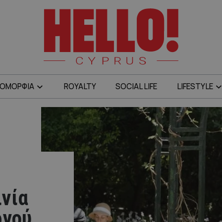
ΟΜΟΡΦΙΑ
ROYALTY
SOCIAL LIFE
LIFESTYLE
ινία
ργού