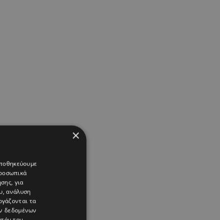
×
 αποθηκεύουμε
προσωπικά
σης, για
υ, ανάλυση
ργάζονται τα
ών δεδομένων
υτόν τον