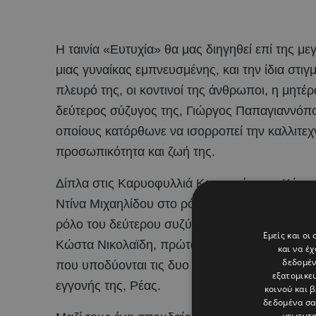
H ταινία «Ευτυχία» θα μας διηγηθεί επί της 
μιας γυναίκας εμπνευσμένης, και την ίδια στιγ
πλευρό της, οι κοντινοί της άνθρωποι, η μητέρ
δεύτερος σύζυγος της, Γιώργος Παπαγιαννόπου
οποίους κατόρθωνε να ισορροπεί την καλλιτεχν
προσωπικότητα και ζωή της.
Δίπλα στις Καρυοφυλλιά Καραμπέτη και Κάτια
Ντίνα Μιχαηλίδου στο ρόλο της Μαριόγκας- μ
ρόλο του δεύτερου συζύγου της, Γιώργου Πα
Εμείς και οι
Κώστα Νικολαϊδη, πρώτου συζύγου της Ευτυχ
και να έ
δεδομέν
που υποδύονται τις δυο κόρες της Ευτυχίας, Μ
εξατομικε
εγγονής της, Ρέας.
κοινού και 
δεδομένα σα
γεωεντο