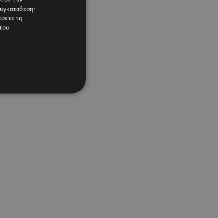
συγκατάθεση·
έσετε τη
του