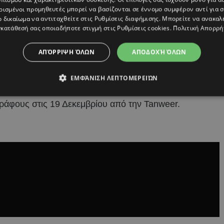
σμένων ηθοποιών, όπως ο Αντώνης Λουδάρος στο ρόλο
ρισμένοι προμηθευτές μπορεί να βασίζονται σε έννομο συμφέρον αντί για 
 στο ρόλο του Μανώλη Χιώτη, η Ματθίλδη Μαγγίρα ως
ο δικαίωμα να αντιταχθείτε στις
Ρυθμίσεις διαφήμισης
. Μπορείτε να ανακαλ
κατάθεσή σας οποιαδήποτε στιγμή στις
Ρυθμίσεις cookies
.
Πολιτική Απορρή
α Μπέλλου, ο Ανδρέας Κωνσταντίνου ( στο ρόλο του
ιάς ως κονφερασιέ.
ΑΠΌΡΡΙΨΗ ΌΛΩΝ
ΑΠΟΔΟΧΉ ΌΛΩΝ
και την μουσική της ταινίας έχει αναλάβει ο Μίνως
ΕΜΦΆΝΙΣΗ ΛΕΠΤΟΜΕΡΕΙΏΝ
ράφους στις 19 Δεκεμβρίου από την Tanweer.