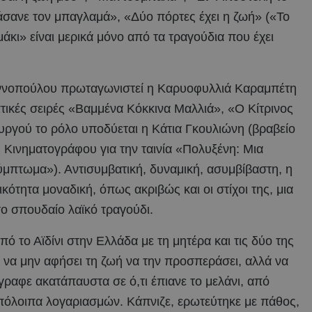
άσανε τον μπαγλαμά», «Δύο πόρτες έχει η ζωή» («Το
μάκι» είναι μερικά μόνο από τα τραγούδια που έχει
αννοπούλου πρωταγωνιστεί η Καρυοφυλλιά Καραμπέτη
ικές σειρές «Βαμμένα Κόκκινα Μαλλιά», «Ο Κίτρινος
ουργού το ρόλο υποδύεται η Κάτια Γκουλιώνη (βραβείο
ς Κινηματογράφου για την ταινία «Πολυξένη: Μια
ύμπτωμα»). Αντισυμβατική, δυναμική, ασυμβίβαστη, η
τητα μοναδική, όπως ακριβώς και οι στίχοι της, μια
το σπουδαίο λαϊκό τραγούδι.
ό το Αϊδίνι στην Ελλάδα με τη μητέρα και τις δύο της
 να μην αφήσει τη ζωή να την προσπεράσει, αλλά να
Έγραφε ακατάπαυστα σε ό,τι έπιανε το μελάνι, από
υπόλοιπα λογαριασμών. Κάπνιζε, ερωτεύτηκε με πάθος,