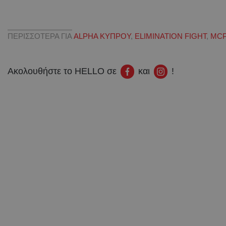
ΠΕΡΙΣΣΟΤΕΡΑ ΓΙΑ
ALPHA ΚΥΠΡΟΥ
,
ELIMINATION FIGHT
,
MCP
Ακολουθήστε το HELLO σε
και
!