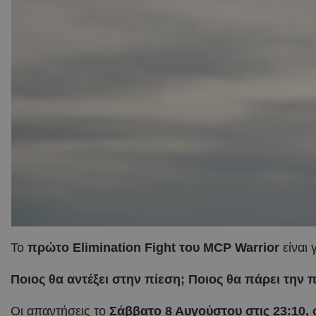
Το
πρώτο
Elimination
Fight
του
MCP
Warrior
είναι 
Ποιος θα αντέξει στην πίεση;
Ποιος θα πάρει την 
Οι απαντήσεις το
Σάββατο 8 Αυγούστου στις 23:10,