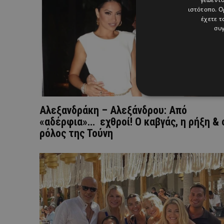
ιστότοπο. Ο
έχετε τ
συγ
Αλεξανδράκη – Αλεξάνδρου: Από
«αδέρφια»… εχθροί! Ο καβγάς, η ρήξη & 
ρόλος της Τούνη