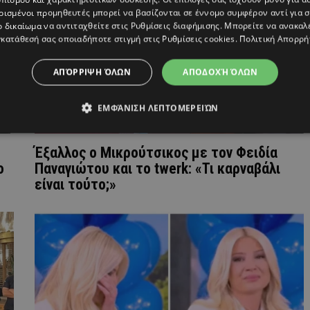
ρισμένοι προμηθευτές μπορεί να βασίζονται σε έννομο συμφέρον αντί για 
ο δικαίωμα να αντιταχθείτε στις
Ρυθμίσεις διαφήμισης
. Μπορείτε να ανακαλ
κατάθεσή σας οποιαδήποτε στιγμή στις
Ρυθμίσεις cookies
.
Πολιτική Απορρή
ΑΠΌΡΡΙΨΗ ΌΛΩΝ
ΑΠΟΔΟΧΉ ΌΛΩΝ
ΕΜΦΆΝΙΣΗ ΛΕΠΤΟΜΕΡΕΙΏΝ
Έξαλλος ο Μικρούτσικος με τον Φειδία
ο
Παναγιώτου και το twerk: «Τι καρναβάλι
είναι τούτο;»