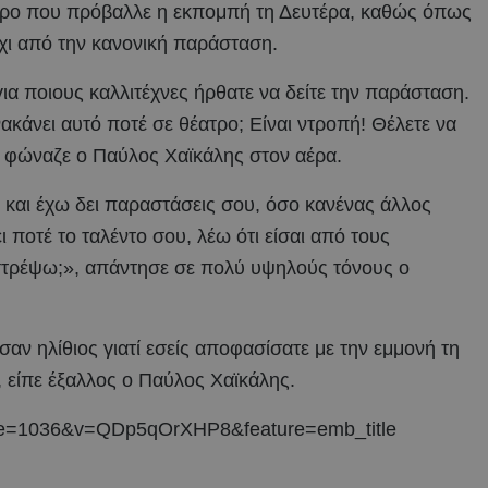
τρο που πρόβαλλε η εκπομπή τη Δευτέρα, καθώς όπως
χι από την κανονική παράσταση.
ια ποιους καλλιτέχνες ήρθατε να δείτε την παράσταση.
νακάνει αυτό ποτέ σε θέατρο; Είναι ντροπή! Θέλετε να
», φώναζε ο Παύλος Χαϊκάλης στον αέρα.
ι και έχω δει παραστάσεις σου, όσο κανένας άλλος
ποτέ το ταλέντο σου, λέω ότι είσαι από τους
τρέψω;», απάντησε σε πολύ υψηλούς τόνους ο
αν ηλίθιος γιατί εσείς αποφασίσατε με την εμμονή τη
, είπε έξαλλος ο Παύλος Χαϊκάλης.
nue=1036&v=QDp5qOrXHP8&feature=emb_title