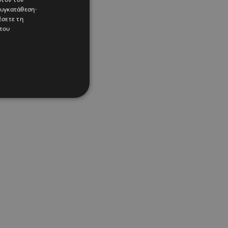
συγκατάθεση·
έσετε τη
του