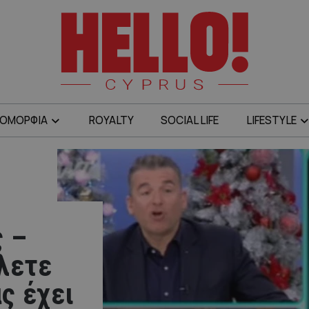
ΟΜΟΡΦΙΑ
ROYALTY
SOCIAL LIFE
LIFESTYLE
ς –
λετε
ς έχει