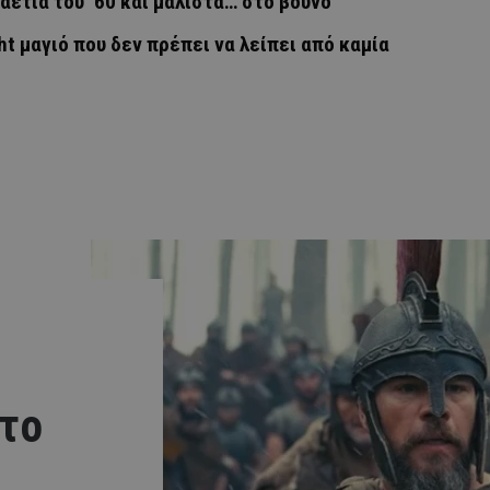
αετία του ’60 και μάλιστα… στο βουνό
ht μαγιό που δεν πρέπει να λείπει από καμία
 το