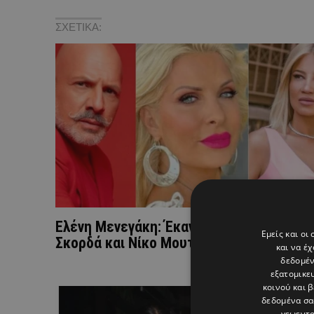
ΣΧΕΤΙΚΑ:
Ελένη Μενεγάκη: Έκανε unfollow σε Φαίη
Εμείς και οι
Σκορδά και Νίκο Μουτσινά στο Instagram
και να έ
δεδομέν
εξατομικε
κοινού και 
δεδομένα σα
γεωεντο