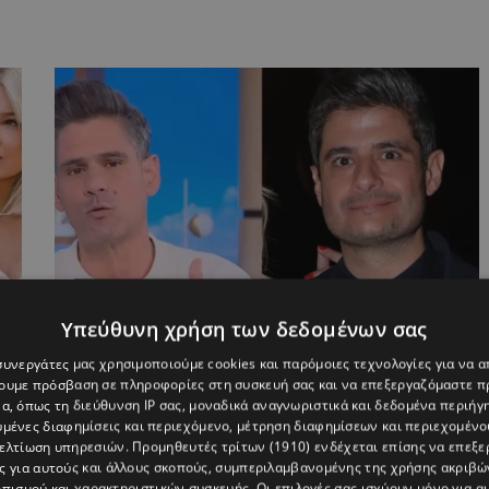
Υπεύθυνη χρήση των δεδομένων σας
«Με προσβάλλει, την επόμενη φορά να
 συνεργάτες μας χρησιμοποιούμε cookies και παρόμοιες τεχνολογίες για να
είναι καλύτερα πληροφορημένος για το
χουμε πρόσβαση σε πληροφορίες στη συσκευή σας και να επεξεργαζόμαστε 
ήθος μου»
α, όπως τη διεύθυνση IP σας, μοναδικά αναγνωριστικά και δεδομένα περιήγη
υμένες διαφημίσεις και περιεχόμενο, μέτρηση διαφημίσεων και περιεχομένο
βελτίωση υπηρεσιών.
Προμηθευτές τρίτων (1910)
ενδέχεται επίσης να επεξε
ς για αυτούς και άλλους σκοπούς, συμπεριλαμβανομένης της χρήσης ακριβ
πισμού και χαρακτηριστικών συσκευής. Οι επιλογές σας ισχύουν μόνο για α