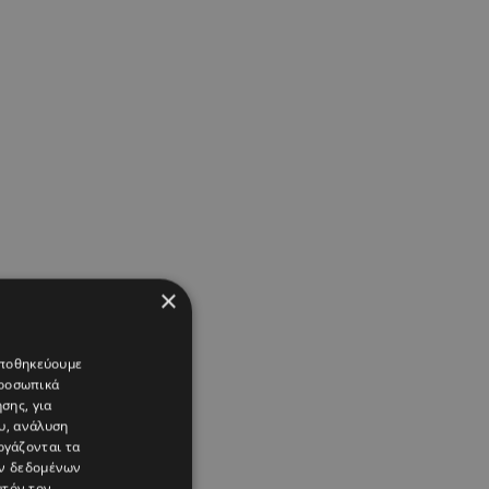
×
 αποθηκεύουμε
προσωπικά
σης, για
υ, ανάλυση
ργάζονται τα
ών δεδομένων
υτόν τον