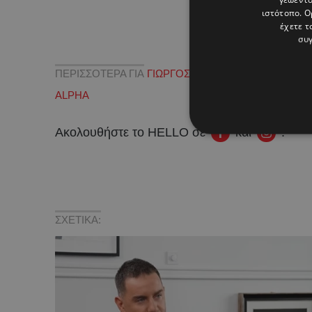
ιστότοπο. Ο
έχετε τ
συγ
ΠΕΡΙΣΣΟΤΕΡΑ ΓΙΑ
ΓΙΩΡΓΟΣ ΜΑΖΩΝΑΚΗΣ
,
ΣΕΞΟΥΑΛ
ALPHA
Ακολουθήστε το HELLO σε
και
!
ΣΧΕΤΙΚΑ: