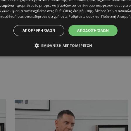
ρισμένοι προμηθευτές μπορεί να βασίζονται σε έννομο συμφέρον αντί για 
ο δικαίωμα να αντιταχθείτε στις
Ρυθμίσεις διαφήμισης
. Μπορείτε να ανακαλ
κατάθεσή σας οποιαδήποτε στιγμή στις
Ρυθμίσεις cookies
.
Πολιτική Απορρή
ΑΠΌΡΡΙΨΗ ΌΛΩΝ
ΑΠΟΔΟΧΉ ΌΛΩΝ
ΙΚΗ ΠΑΡΕΝΟΧΛΗΣΗ
,
ΤΑΣΟΣ ΤΡΥΦΩΝΟΣ
,
ΤΕΤ Α ΤΕΤ ΣΤΟΝ
ΕΜΦΆΝΙΣΗ ΛΕΠΤΟΜΕΡΕΙΏΝ