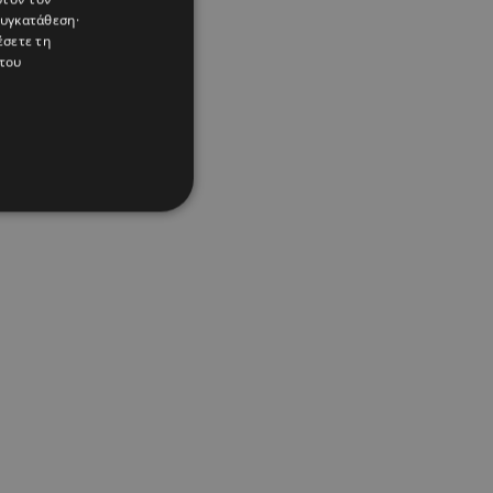
συγκατάθεση·
έσετε τη
του