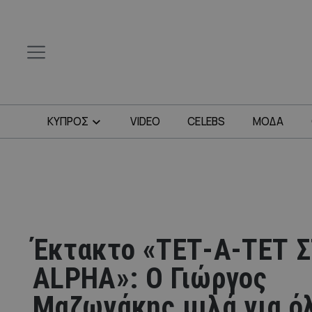
ΚΥΠΡΟΣ
VIDEO
CELEBS
ΜΟΔΑ
Έκτακτο «ΤΕΤ-Α-ΤΕΤ 
ALPHA»: Ο Γιώργος
Μαζωνάκης μιλά για ό