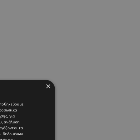
×
 αποθηκεύουμε
προσωπικά
σης, για
υ, ανάλυση
ργάζονται τα
ών δεδομένων
υτόν τον