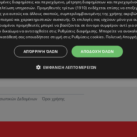
υμένες διαφημίσεις και περιεχόμενο, μέτρηση διαφημίσεων και περιεχομένο
βελτίωση υπηρεσιών.
Προμηθευτές τρίτων (1910)
ενδέχεται επίσης να επεξε
ς για αυτούς και άλλους σκοπούς, συμπεριλαμβανομένης της χρήσης ακριβ
πισμού και χαρακτηριστικών συσκευής. Οι επιλογές σας ισχύουν μόνο για α
ρισμένοι προμηθευτές μπορεί να βασίζονται σε έννομο συμφέρον αντί για 
ο δικαίωμα να αντιταχθείτε στις
Ρυθμίσεις διαφήμισης
. Μπορείτε να ανακαλ
κατάθεσή σας οποιαδήποτε στιγμή στις
Ρυθμίσεις cookies
.
Πολιτική Απορρή
ΑΠΌΡΡΙΨΗ ΌΛΩΝ
ΑΠΟΔΟΧΉ ΌΛΩΝ
ΕΜΦΆΝΙΣΗ ΛΕΠΤΟΜΕΡΕΙΏΝ
ροσωπικών Δεδομένων
Όροι χρήσης