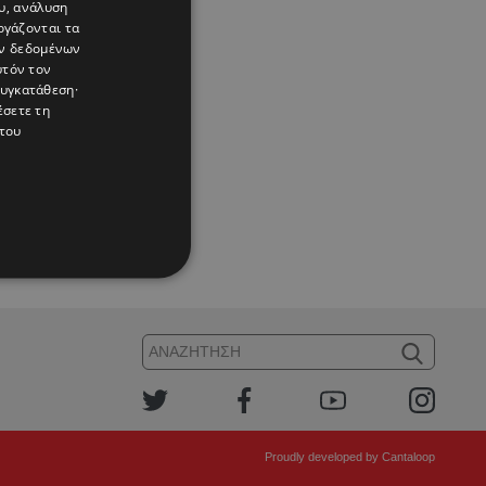
υ, ανάλυση
ργάζονται τα
ών δεδομένων
υτόν τον
συγκατάθεση·
έσετε τη
του
Proudly developed by
Cantaloop