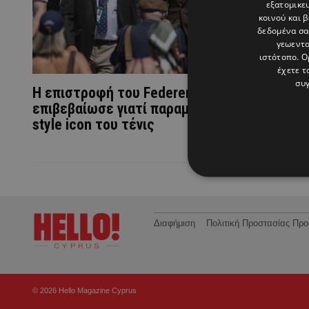
εξατομικε
κοινού και 
δεδομένα σα
γεωεντο
ιστότοπο. Ο
έχετε τ
συγ
Η επιστροφή του Federer στο Wimbledon
επιβεβαίωσε γιατί παραμένει το απόλυτο
style icon του τένις
Διαφήμιση
Πολιτική Προστασίας Π
© 2026 Hello Magazine Cyprus