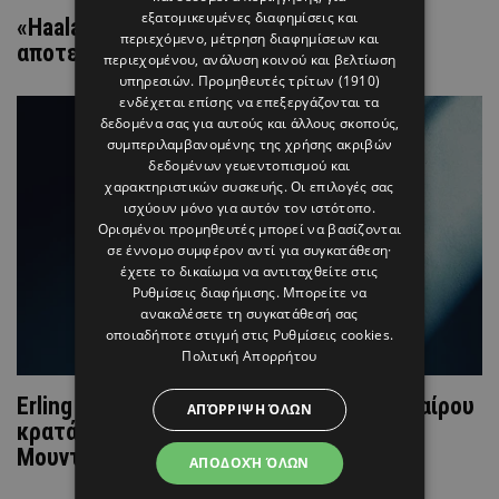
εξατομικευμένες διαφημίσεις και
«Haaland Mania»: Γιατί ο Erling Haaland
περιεχόμενο, μέτρηση διαφημίσεων και
αποτελεί το pop icon της Gen Z;
περιεχομένου, ανάλυση κοινού και βελτίωση
υπηρεσιών.
Προμηθευτές τρίτων (1910)
ενδέχεται επίσης να επεξεργάζονται τα
δεδομένα σας για αυτούς και άλλους σκοπούς,
συμπεριλαμβανομένης της χρήσης ακριβών
δεδομένων γεωεντοπισμού και
χαρακτηριστικών συσκευής. Οι επιλογές σας
ισχύουν μόνο για αυτόν τον ιστότοπο.
Ορισμένοι προμηθευτές μπορεί να βασίζονται
σε έννομο συμφέρον αντί για συγκατάθεση·
έχετε το δικαίωμα να αντιταχθείτε στις
Ρυθμίσεις διαφήμισης
. Μπορείτε να
ανακαλέσετε τη συγκατάθεσή σας
οποιαδήποτε στιγμή στις
Ρυθμίσεις cookies
.
Πολιτική Απορρήτου
Erling Haaland: Το νέο Ιt boy του ποδοσφαίρου
ΑΠΌΡΡΙΨΗ ΌΛΩΝ
κρατά Hermès και γράφει ιστορία στο
Μουντιάλ
ΑΠΟΔΟΧΉ ΌΛΩΝ