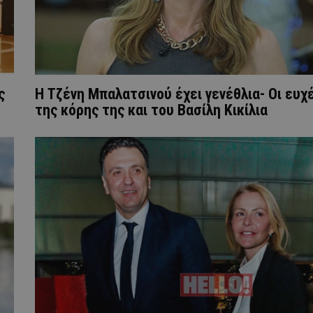
ς
Η Τζένη Μπαλατσινού έχει γενέθλια- Οι ευχ
της κόρης της και του Βασίλη Κικίλια