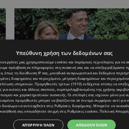
Υπεύθυνη χρήση των δεδομένων σας
 συνεργάτες μας χρησιμοποιούμε cookies και παρόμοιες τεχνολογίες για να
χουμε πρόσβαση σε πληροφορίες στη συσκευή σας και να επεξεργαζόμαστε 
α, όπως τη διεύθυνση IP σας, μοναδικά αναγνωριστικά και δεδομένα περιήγη
υμένες διαφημίσεις και περιεχόμενο, μέτρηση διαφημίσεων και περιεχομένο
βελτίωση υπηρεσιών.
Προμηθευτές τρίτων (1910)
ενδέχεται επίσης να επεξε
ε
Βασίλης Κικίλιας για Τζένη Μπαλατσινού: «Τ
ς για αυτούς και άλλους σκοπούς, συμπεριλαμβανομένης της χρήσης ακριβ
α
κυνήγησα πολύ για να είμαστε μαζί»
πισμού και χαρακτηριστικών συσκευής. Οι επιλογές σας ισχύουν μόνο για α
ρισμένοι προμηθευτές μπορεί να βασίζονται σε έννομο συμφέρον αντί για 
ο δικαίωμα να αντιταχθείτε στις
Ρυθμίσεις διαφήμισης
. Μπορείτε να ανακαλ
κατάθεσή σας οποιαδήποτε στιγμή στις
Ρυθμίσεις cookies
.
Πολιτική Απορρή
ΑΠΌΡΡΙΨΗ ΌΛΩΝ
ΑΠΟΔΟΧΉ ΌΛΩΝ