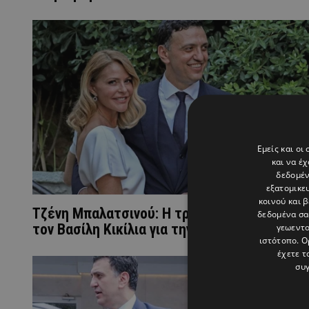
Εμείς και οι
και να έ
δεδομέν
εξατομικε
κοινού και 
Τζένη Μπαλατσινού: Η τρυφερή ανάρτηση μ
δεδομένα σα
τον Βασίλη Κικίλια για την ημέρα του πατέρ
γεωεντο
ιστότοπο. Ο
έχετε τ
συγ