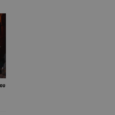
του
s