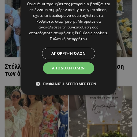
Ορισμένοι προμηθευτές μπορεί να βασίζονται
σε έννομο συμφέρον αντί για συγκατάθεση·
έχετε το δικαίωμα να αντιταχθείτε στις
Ρυθμίσεις διαφήμισης
. Μπορείτε να
ανακαλέσετε τη συγκατάθεσή σας
οποιαδήποτε στιγμή στις
Ρυθμίσεις cookies
.
Πολιτική Απορρήτου
ΑΠΌΡΡΙΨΗ ΌΛΩΝ
Στέλλα Δημητρίου: Η παραμυθένια βάπτιση
ΑΠΟΔΟΧΉ ΌΛΩΝ
των διδύμων της
ΕΜΦΆΝΙΣΗ ΛΕΠΤΟΜΕΡΕΙΏΝ