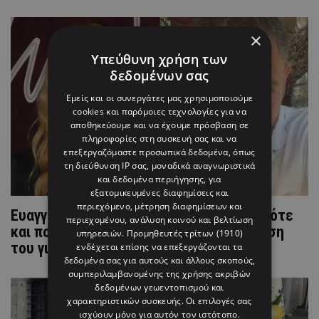
×
Υπεύθυνη χρήση των
δεδομένων σας
Εμείς και οι συνεργάτες μας χρησιμοποιούμε
cookies και παρόμοιες τεχνολογίες για να
αποθηκεύουμε και να έχουμε πρόσβαση σε
πληροφορίες στη συσκευή σας και να
επεξεργαζόμαστε προσωπικά δεδομένα, όπως
τη διεύθυνση IP σας, μοναδικά αναγνωριστικά
και δεδομένα περιήγησης, για
εξατομικευμένες διαφημίσεις και
περιεχόμενο, μέτρηση διαφημίσεων και
Ευαγγελία Αραβανή & Σπύρος Λάζαρης: Πότε
περιεχομένου, ανάλυση κοινού και βελτίωση
και πού θα κάνουν τον γάμο και τη βάπτιση
υπηρεσιών.
Προμηθευτές τρίτων (1910)
του γιου τους;
ενδέχεται επίσης να επεξεργάζονται τα
δεδομένα σας για αυτούς και άλλους σκοπούς,
συμπεριλαμβανομένης της χρήσης ακριβών
δεδομένων γεωεντοπισμού και
χαρακτηριστικών συσκευής. Οι επιλογές σας
ισχύουν μόνο για αυτόν τον ιστότοπο.