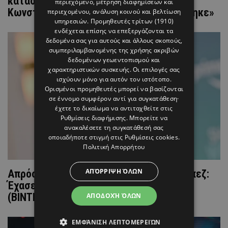
κατάστημα της Chanel στην
περιεχόμενο, μέτρηση διαφημίσεων και
Κωνσταντινούπολη - Πώς τους «εκδικήθηκε»
περιεχομένου, ανάλυση κοινού και βελτίωση
υπηρεσιών.
Προμηθευτές τρίτων (1910)
ενδέχεται επίσης να επεξεργάζονται τα
δεδομένα σας για αυτούς και άλλους σκοπούς,
συμπεριλαμβανομένης της χρήσης ακριβών
δεδομένων γεωεντοπισμού και
χαρακτηριστικών συσκευής. Οι επιλογές σας
ισχύουν μόνο για αυτόν τον ιστότοπο.
Ορισμένοι προμηθευτές μπορεί να βασίζονται
σε έννομο συμφέρον αντί για συγκατάθεση·
έχετε το δικαίωμα να αντιταχθείτε στις
Ρυθμίσεις διαφήμισης
. Μπορείτε να
ανακαλέσετε τη συγκατάθεσή σας
οποιαδήποτε στιγμή στις
Ρυθμίσεις cookies
.
Πολιτική Απορρήτου
ΑΠΌΡΡΙΨΗ ΌΛΩΝ
Απρόοπτο on stage για την Τζένιφερ Λόπεζ:
Έχασε τη φούστα της πάνω στη σκηνή!
(ΒΙΝΤΕΟ)
ΑΠΟΔΟΧΉ ΌΛΩΝ
ΕΜΦΆΝΙΣΗ ΛΕΠΤΟΜΕΡΕΙΏΝ