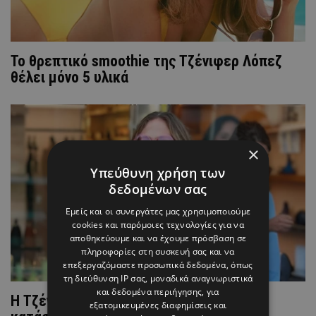
Το θρεπτικό smoothie της Τζένιφερ Λόπεζ
θέλει μόνο 5 υλικά
×
Υπεύθυνη χρήση των
δεδομένων σας
Εμείς και οι συνεργάτες μας χρησιμοποιούμε
cookies και παρόμοιες τεχνολογίες για να
αποθηκεύουμε και να έχουμε πρόσβαση σε
πληροφορίες στη συσκευή σας και να
επεξεργαζόμαστε προσωπικά δεδομένα, όπως
τη διεύθυνση IP σας, μοναδικά αναγνωριστικά
και δεδομένα περιήγησης, για
H Τζένιφερ Λόπεζ «έφαγε πόρτα» σε
εξατομικευμένες διαφημίσεις και