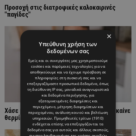
Προσοχή στις διατροφικές καλοκαιρινές
"παγίδες"
×
Υπεύθυνη χρήση των
δεδομένων σας
Εμείς και οι συνεργάτες μας χρησιμοποιούμε
cookies και παρόμοιες τεχνολογίες για να
αποθηκεύουμε και να έχουμε πρόσβαση σε
πληροφορίες στη συσκευή σας και να
επεξεργαζόμαστε προσωπικά δεδομένα, όπως
τη διεύθυνση IP σας, μοναδικά αναγνωριστικά
και δεδομένα περιήγησης, για
εξατομικευμένες διαφημίσεις και
περιεχόμενο, μέτρηση διαφημίσεων και
Χάσε βάρος χωρίς δίαιτα: 3 μυστικά που καίνε
περιεχομένου, ανάλυση κοινού και βελτίωση
θερμίδες χωρίς να κάνεις τίποτα!
υπηρεσιών.
Προμηθευτές τρίτων (1910)
ενδέχεται επίσης να επεξεργάζονται τα
δεδομένα σας για αυτούς και άλλους σκοπούς,
συμπεριλαμβανομένης της χρήσης ακριβών