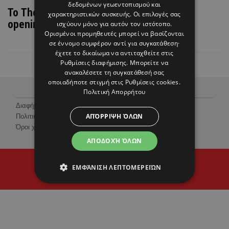
δεδομένων γεωεντοπισμού και
Το The Landmark Nicosia ανακοινώνει το
χαρακτηριστικών συσκευής. Οι επιλογές σας
opening του SOLE Spa
ισχύουν μόνο για αυτόν τον ιστότοπο.
Ορισμένοι προμηθευτές μπορεί να βασίζονται
σε έννομο συμφέρον αντί για συγκατάθεση·
έχετε το δικαίωμα να αντιταχθείτε στις
Ρυθμίσεις διαφήμισης
. Μπορείτε να
ανακαλέσετε τη συγκατάθεσή σας
οποιαδήποτε στιγμή στις
Ρυθμίσεις cookies
.
Πολιτική Απορρήτου
Διαφήμιση
ΑΠΌΡΡΙΨΗ ΌΛΩΝ
Πολιτική Προστασίας Προσωπικών Δεδομένων
Όροι χρήσης
ΑΠΟΔΟΧΉ ΌΛΩΝ
© 2026 Hello Magazine Cyprus
ΕΜΦΆΝΙΣΗ ΛΕΠΤΟΜΕΡΕΙΏΝ
Proudly developed by
Cantaloop