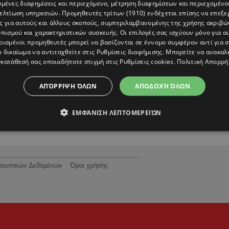
υμένες διαφημίσεις και περιεχόμενο, μέτρηση διαφημίσεων και περιεχομένο
βελτίωση υπηρεσιών.
Προμηθευτές τρίτων (1910)
ενδέχεται επίσης να επεξε
ς για αυτούς και άλλους σκοπούς, συμπεριλαμβανομένης της χρήσης ακριβ
πισμού και χαρακτηριστικών συσκευής. Οι επιλογές σας ισχύουν μόνο για α
ρισμένοι προμηθευτές μπορεί να βασίζονται σε έννομο συμφέρον αντί για 
ο δικαίωμα να αντιταχθείτε στις
Ρυθμίσεις διαφήμισης
. Μπορείτε να ανακαλ
κατάθεσή σας οποιαδήποτε στιγμή στις
Ρυθμίσεις cookies
.
Πολιτική Απορρή
Μαρία Σολωμού και Σάννυ Χατζηαργύρη:
Ξαναβρίσκονται στο σπίτι των «Singles» 17
ΑΠΌΡΡΙΨΗ ΌΛΩΝ
ΑΠΟΔΟΧΉ ΌΛΩΝ
χρόνια μετά
ΕΜΦΆΝΙΣΗ ΛΕΠΤΟΜΕΡΕΙΏΝ
ροσωπικών Δεδομένων
Όροι χρήσης