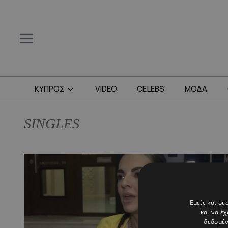
ΚΥΠΡΟΣ
VIDEO
CELEBS
ΜΟΔΑ
SINGLES
Εμείς και οι
και να έ
δεδομέν