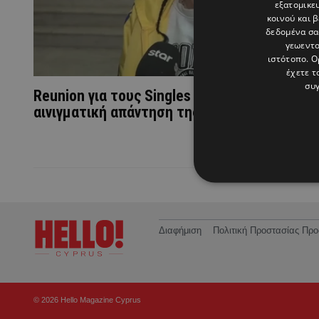
εξατομικε
κοινού και 
δεδομένα σα
γεωεντο
ιστότοπο. Ο
έχετε τ
συγ
Reunion για τους Singles 20 χρόνια μετά; Η
αινιγματική απάντηση της Μαρίας Σολωμού
Διαφήμιση
Πολιτική Προστασίας Π
© 2026 Hello Magazine Cyprus