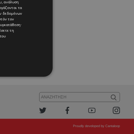
υ, ανάλυση
ργάζονται τα
ών δεδομένων
υτόν τον
συγκατάθεση·
έσετε τη
του
Proudly developed by
Cantaloop