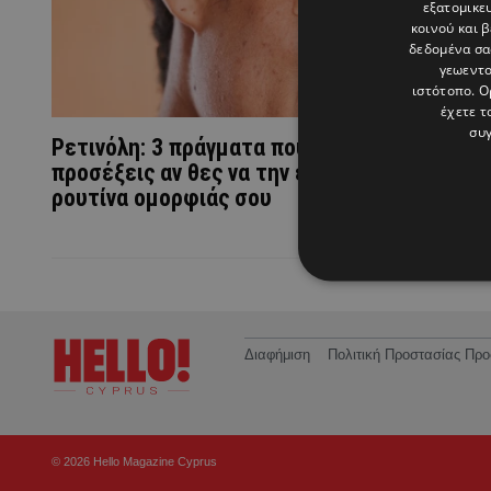
εξατομικε
κοινού και 
δεδομένα σα
γεωεντο
ιστότοπο. Ο
έχετε τ
συγ
Ρετινόλη: 3 πράγματα που πρέπει να
προσέξεις αν θες να την εντάξεις στην
ρουτίνα ομορφιάς σου
Διαφήμιση
Πολιτική Προστασίας Π
© 2026 Hello Magazine Cyprus