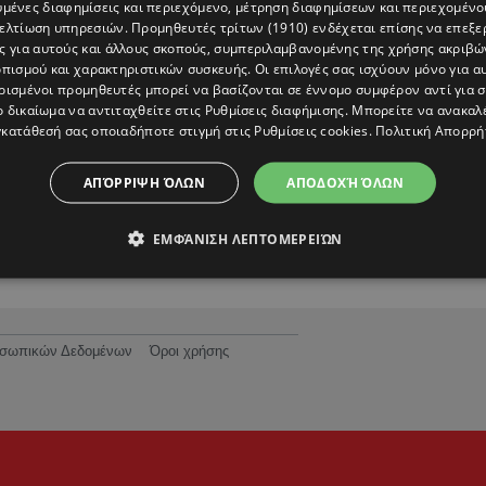
υμένες διαφημίσεις και περιεχόμενο, μέτρηση διαφημίσεων και περιεχομένο
βελτίωση υπηρεσιών.
Προμηθευτές τρίτων (1910)
ενδέχεται επίσης να επεξε
ς για αυτούς και άλλους σκοπούς, συμπεριλαμβανομένης της χρήσης ακριβ
πισμού και χαρακτηριστικών συσκευής. Οι επιλογές σας ισχύουν μόνο για α
ρισμένοι προμηθευτές μπορεί να βασίζονται σε έννομο συμφέρον αντί για 
ο δικαίωμα να αντιταχθείτε στις
Ρυθμίσεις διαφήμισης
. Μπορείτε να ανακαλ
κατάθεσή σας οποιαδήποτε στιγμή στις
Ρυθμίσεις cookies
.
Πολιτική Απορρή
ΑΠΌΡΡΙΨΗ ΌΛΩΝ
ΑΠΟΔΟΧΉ ΌΛΩΝ
ΕΜΦΆΝΙΣΗ ΛΕΠΤΟΜΕΡΕΙΏΝ
ροσωπικών Δεδομένων
Όροι χρήσης