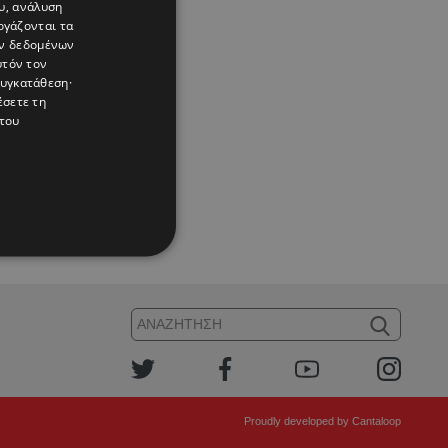
υ, ανάλυση
ργάζονται τα
ών δεδομένων
υτόν τον
συγκατάθεση·
έσετε τη
του
Proudly developed by
Cantaloop