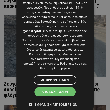
Συγκλονισμένη η Φουρέιρα για την φονική
περιεχομένου, ανάλυση κοινού και βελτίωση
πυρκαγιά: "Προσευχηθείτε για την Κύπρο..."
υπηρεσιών.
Προμηθευτές τρίτων (1910)
ενδέχεται επίσης να επεξεργάζονται τα
δεδομένα σας για αυτούς και άλλους σκοπούς,
συμπεριλαμβανομένης της χρήσης ακριβών
δεδομένων γεωεντοπισμού και
χαρακτηριστικών συσκευής. Οι επιλογές σας
ισχύουν μόνο για αυτόν τον ιστότοπο.
Ορισμένοι προμηθευτές μπορεί να βασίζονται
σε έννομο συμφέρον αντί για συγκατάθεση·
έχετε το δικαίωμα να αντιταχθείτε στις
Ρυθμίσεις διαφήμισης
. Μπορείτε να
ανακαλέσετε τη συγκατάθεσή σας
οποιαδήποτε στιγμή στις
Ρυθμίσεις cookies
.
Πολιτική Απορρήτου
ΑΠΌΡΡΙΨΗ ΌΛΩΝ
Ζεύγος Ελληνοκύπριων οι απανθρακωμένοι
σοροί - Προσπαθούσαν να ξεφύγουν από τις
ΑΠΟΔΟΧΉ ΌΛΩΝ
φλόγες (ΒΙΝΤΕΟ)
ΕΜΦΆΝΙΣΗ ΛΕΠΤΟΜΕΡΕΙΏΝ