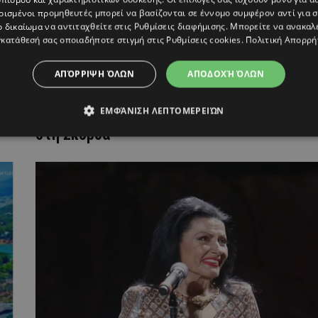
ρισμένοι προμηθευτές μπορεί να βασίζονται σε έννομο συμφέρον αντί για 
ο δικαίωμα να αντιταχθείτε στις
Ρυθμίσεις διαφήμισης
. Μπορείτε να ανακαλ
κατάθεσή σας οποιαδήποτε στιγμή στις
Ρυθμίσεις cookies
.
Πολιτική Απορρή
ΑΠΌΡΡΙΨΗ ΌΛΩΝ
ΑΠΟΔΟΧΉ ΌΛΩΝ
Μικρούτσικος: Η επιστροφή στην εκπομπή
ΕΜΦΆΝΙΣΗ ΛΕΠΤΟΜΕΡΕΙΏΝ
μετά την περιπέτεια υγείας & το “ευχαριστ
στη Σκορδά