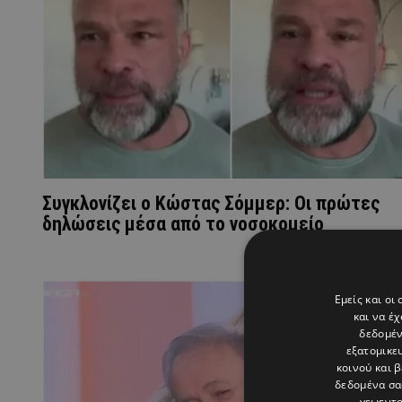
Συγκλονίζει ο Κώστας Σόμμερ: Οι πρώτες
δηλώσεις μέσα από το νοσοκομείο
Εμείς και οι
και να έ
δεδομέν
εξατομικε
κοινού και 
δεδομένα σα
γεωεντο