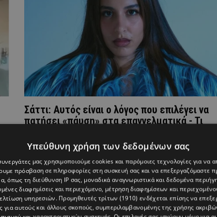
Σάττι: Αυτός είναι ο λόγος που επιλέγει να
πατήσει «πάυση» στα επαγγελματικά - Τι
αποκαλύπτει;
Υπεύθυνη χρήση των δεδομένων σας
 συνεργάτες μας χρησιμοποιούμε cookies και παρόμοιες τεχνολογίες για να
χουμε πρόσβαση σε πληροφορίες στη συσκευή σας και να επεξεργαζόμαστε 
α, όπως τη διεύθυνση IP σας, μοναδικά αναγνωριστικά και δεδομένα περιήγη
υμένες διαφημίσεις και περιεχόμενο, μέτρηση διαφημίσεων και περιεχομένο
βελτίωση υπηρεσιών.
Προμηθευτές τρίτων (1910)
ενδέχεται επίσης να επεξε
ς για αυτούς και άλλους σκοπούς, συμπεριλαμβανομένης της χρήσης ακριβ
πισμού και χαρακτηριστικών συσκευής. Οι επιλογές σας ισχύουν μόνο για α