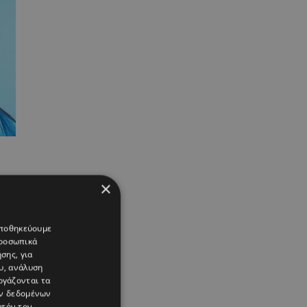
×
 αποθηκεύουμε
προσωπικά
σης, για
υ, ανάλυση
ργάζονται τα
ών δεδομένων
υτόν τον