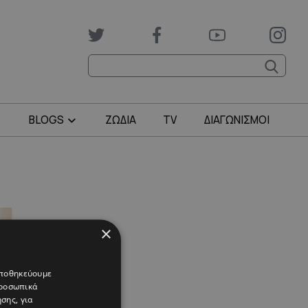
BLOGS
ΖΩΔΙΑ
TV
ΔΙΑΓΩΝΙΣΜΟΙ
×
 αποθηκεύουμε
προσωπικά
σης, για