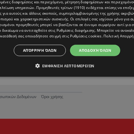
υμένες διαφημίσεις και περιεχόμενο, μέτρηση διαφημίσεων και περιεχομένο
βελτίωση υπηρεσιών.
Προμηθευτές τρίτων (1910)
ενδέχεται επίσης να επεξε
ς για αυτούς και άλλους σκοπούς, συμπεριλαμβανομένης της χρήσης ακριβ
πισμού και χαρακτηριστικών συσκευής. Οι επιλογές σας ισχύουν μόνο για α
ρισμένοι προμηθευτές μπορεί να βασίζονται σε έννομο συμφέρον αντί για 
ο δικαίωμα να αντιταχθείτε στις
Ρυθμίσεις διαφήμισης
. Μπορείτε να ανακαλ
κατάθεσή σας οποιαδήποτε στιγμή στις
Ρυθμίσεις cookies
.
Πολιτική Απορρή
Μαρία Μενούνος: «Η παρένθετη μητέρα ήτα
μόνη επιλογή...»
ΑΠΌΡΡΙΨΗ ΌΛΩΝ
ΑΠΟΔΟΧΉ ΌΛΩΝ
ΕΜΦΆΝΙΣΗ ΛΕΠΤΟΜΕΡΕΙΏΝ
ροσωπικών Δεδομένων
Όροι χρήσης