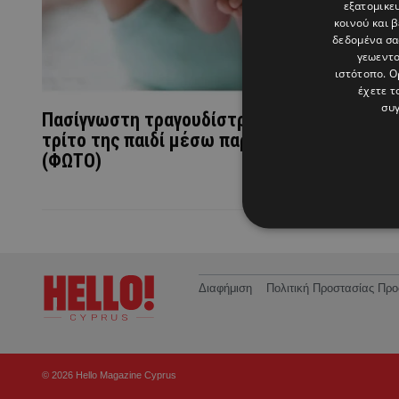
εξατομικε
κοινού και 
δεδομένα σα
γεωεντο
ιστότοπο. Ο
έχετε τ
συγ
Πασίγνωστη τραγουδίστρια απέκτησε το
τρίτο της παιδί μέσω παρένθετης μητέρας
(ΦΩΤΟ)
Διαφήμιση
Πολιτική Προστασίας Π
© 2026 Hello Magazine Cyprus