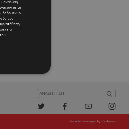
υ, ανάλυση
ργάζονται τα
ών δεδομένων
υτόν τον
συγκατάθεση·
έσετε τη
του
ν η
Proudly developed by
Cantaloop