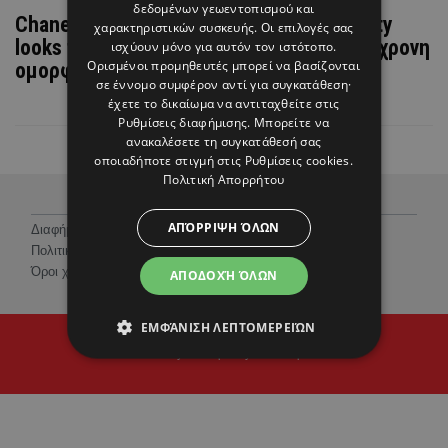
δεδομένων γεωεντοπισμού και
Chanel Haute Couture F/W 2026: Τα beauty
χαρακτηριστικών συσκευής. Οι επιλογές σας
looks που έφεραν τα παραμύθια στη σύγχρονη
ισχύουν μόνο για αυτόν τον ιστότοπο.
Ορισμένοι προμηθευτές μπορεί να βασίζονται
ομορφιά
σε έννομο συμφέρον αντί για συγκατάθεση·
έχετε το δικαίωμα να αντιταχθείτε στις
Ρυθμίσεις διαφήμισης
. Μπορείτε να
ανακαλέσετε τη συγκατάθεσή σας
οποιαδήποτε στιγμή στις
Ρυθμίσεις cookies
.
Πολιτική Απορρήτου
ΑΠΌΡΡΙΨΗ ΌΛΩΝ
Διαφήμιση
Πολιτική Προστασίας Προσωπικών Δεδομένων
Όροι χρήσης
ΑΠΟΔΟΧΉ ΌΛΩΝ
ΕΜΦΆΝΙΣΗ ΛΕΠΤΟΜΕΡΕΙΏΝ
© 2026 Hello Magazine Cyprus
Proudly developed by
Cantaloop