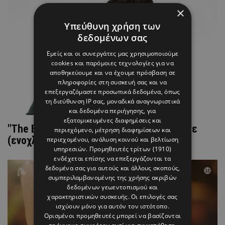
×
Υπεύθυνη χρήση των
δεδομένων σας
Εμείς και οι συνεργάτες μας χρησιμοποιούμε
cookies και παρόμοιες τεχνολογίες για να
αποθηκεύουμε και να έχουμε πρόσβαση σε
πληροφορίες στη συσκευή σας και να
επεξεργαζόμαστε προσωπικά δεδομένα, όπως
τη διεύθυνση IP σας, μοναδικά αναγνωριστικά
και δεδομένα περιήγησης, για
εξατομικευμένες διαφημίσεις και
"The Bachelor": Ο Παναγιώτης αποχώρησε
περιεχόμενο, μέτρηση διαφημίσεων και
(ενοχλημένος) από ραντεβού #Video
περιεχομένου, ανάλυση κοινού και βελτίωση
υπηρεσιών.
Προμηθευτές τρίτων (1910)
ενδέχεται επίσης να επεξεργάζονται τα
δεδομένα σας για αυτούς και άλλους σκοπούς,
συμπεριλαμβανομένης της χρήσης ακριβών
δεδομένων γεωεντοπισμού και
χαρακτηριστικών συσκευής. Οι επιλογές σας
ισχύουν μόνο για αυτόν τον ιστότοπο.
Ορισμένοι προμηθευτές μπορεί να βασίζονται