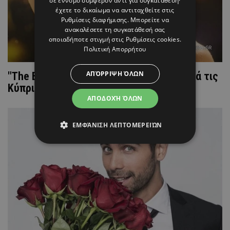
σε έννομο συμφέρον αντί για συγκατάθεση·
έχετε το δικαίωμα να αντιταχθείτε στις
Ρυθμίσεις διαφήμισης
. Μπορείτε να
ανακαλέσετε τη συγκατάθεσή σας
οποιαδήποτε στιγμή στις
Ρυθμίσεις cookies
.
Πολιτική Απορρήτου
ΑΠΌΡΡΙΨΗ ΌΛΩΝ
"The Bachelor": Γνωρίστε για πρώτη φορά τις
Κύπριες διαγωνιζόμενες
ΑΠΟΔΟΧΉ ΌΛΩΝ
ΕΜΦΆΝΙΣΗ ΛΕΠΤΟΜΕΡΕΙΏΝ