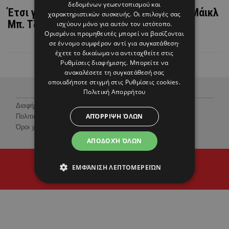
δεδομένων γεωεντοπισμού και
Έτσι γιόρτασε τη νίκη του στα Όσκαρ ο Μάικλ
χαρακτηριστικών συσκευής. Οι επιλογές σας
Μπ. Τζόρνταν (ΒΙΝΤΕΟ)
ισχύουν μόνο για αυτόν τον ιστότοπο.
Ορισμένοι προμηθευτές μπορεί να βασίζονται
σε έννομο συμφέρον αντί για συγκατάθεση·
έχετε το δικαίωμα να αντιταχθείτε στις
Ρυθμίσεις διαφήμισης
. Μπορείτε να
ανακαλέσετε τη συγκατάθεσή σας
οποιαδήποτε στιγμή στις
Ρυθμίσεις cookies
.
Πολιτική Απορρήτου
Διαφήμιση
ΑΠΌΡΡΙΨΗ ΌΛΩΝ
Πολιτική Προστασίας Προσωπικών Δεδομένων
Όροι χρήσης
ΑΠΟΔΟΧΉ ΌΛΩΝ
© 2026 Hello Magazine Cyprus
ΕΜΦΆΝΙΣΗ ΛΕΠΤΟΜΕΡΕΙΏΝ
Proudly developed by
Cantaloop