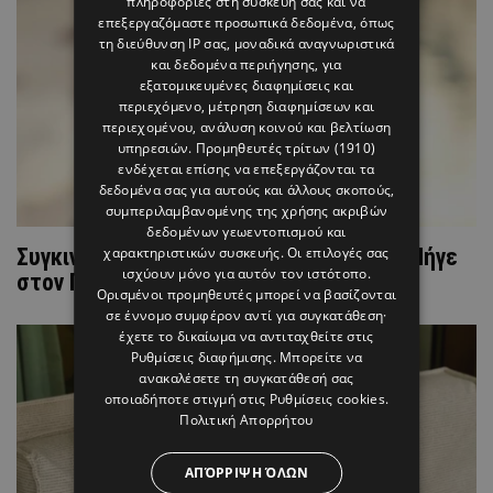
πληροφορίες στη συσκευή σας και να
επεξεργαζόμαστε προσωπικά δεδομένα, όπως
τη διεύθυνση IP σας, μοναδικά αναγνωριστικά
και δεδομένα περιήγησης, για
εξατομικευμένες διαφημίσεις και
περιεχόμενο, μέτρηση διαφημίσεων και
περιεχομένου, ανάλυση κοινού και βελτίωση
υπηρεσιών.
Προμηθευτές τρίτων (1910)
ενδέχεται επίσης να επεξεργάζονται τα
δεδομένα σας για αυτούς και άλλους σκοπούς,
συμπεριλαμβανομένης της χρήσης ακριβών
δεδομένων γεωεντοπισμού και
Συγκινημένος ο Νίκος Οικονομόπουλος: Πήγε
χαρακτηριστικών συσκευής. Οι επιλογές σας
ισχύουν μόνο για αυτόν τον ιστότοπο.
στον Πανάγιο Τάφο στα Ιεροσόλυμα
Ορισμένοι προμηθευτές μπορεί να βασίζονται
σε έννομο συμφέρον αντί για συγκατάθεση·
έχετε το δικαίωμα να αντιταχθείτε στις
Ρυθμίσεις διαφήμισης
. Μπορείτε να
ανακαλέσετε τη συγκατάθεσή σας
οποιαδήποτε στιγμή στις
Ρυθμίσεις cookies
.
Πολιτική Απορρήτου
ΑΠΌΡΡΙΨΗ ΌΛΩΝ