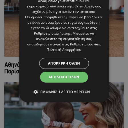
δεδομένων γεωεντοπισμού και
χαρακτηριστικών συσκευής. Οι επιλογές σας
ισχύουν μόνο για αυτόν τον ιστότοπο.
Ορισμένοι προμηθευτές μπορεί να βασίζονται
σε έννομο συμφέρον αντί για συγκατάθεση·
έχετε το δικαίωμα να αντιταχθείτε στις
Ρυθμίσεις διαφήμισης
. Μπορείτε να
ανακαλέσετε τη συγκατάθεσή σας
οποιαδήποτε στιγμή στις
Ρυθμίσεις cookies
.
Πολιτική Απορρήτου
ΑΠΌΡΡΙΨΗ ΌΛΩΝ
Αθηνά Οικονομάκου: Ταξίδι-express στο
Παρίσι με ξεχωριστή παρέα
ΑΠΟΔΟΧΉ ΌΛΩΝ
ΕΜΦΆΝΙΣΗ ΛΕΠΤΟΜΕΡΕΙΏΝ