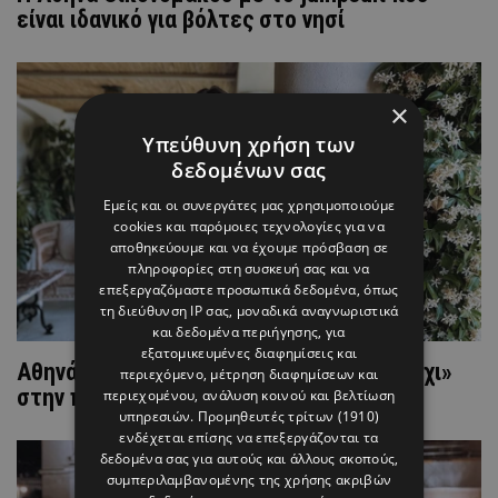
είναι ιδανικό για βόλτες στο νησί
×
Υπεύθυνη χρήση των
δεδομένων σας
Εμείς και οι συνεργάτες μας χρησιμοποιούμε
cookies και παρόμοιες τεχνολογίες για να
αποθηκεύουμε και να έχουμε πρόσβαση σε
πληροφορίες στη συσκευή σας και να
επεξεργαζόμαστε προσωπικά δεδομένα, όπως
τη διεύθυνση IP σας, μοναδικά αναγνωριστικά
και δεδομένα περιήγησης, για
εξατομικευμένες διαφημίσεις και
Αθηνά Οικονομάκου: Ο λόγος που είπε «όχι»
περιεχόμενο, μέτρηση διαφημίσεων και
στην παρουσίαση του «Shopping Star»
περιεχομένου, ανάλυση κοινού και βελτίωση
υπηρεσιών.
Προμηθευτές τρίτων (1910)
ενδέχεται επίσης να επεξεργάζονται τα
δεδομένα σας για αυτούς και άλλους σκοπούς,
συμπεριλαμβανομένης της χρήσης ακριβών